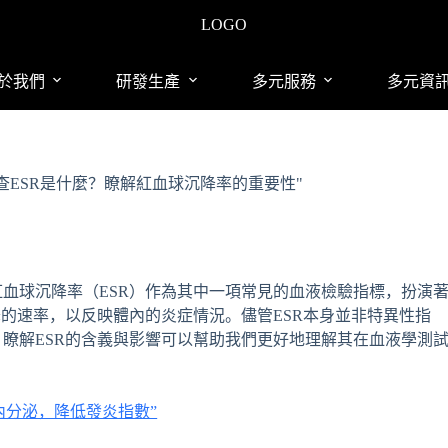
LOGO
於我們
研發生產
多元服務
多元資
查ESR是什麼？瞭解紅血球沉降率的重要性"
血球沉降率（ESR）作為其中一項常見的血液檢驗指標，扮演
降的速率，以反映體內的炎症情況。儘管ESR本身並非特異性指
瞭解ESR的含義與影響可以幫助我們更好地理解其在血液學測
內分泌，降低發炎指數”