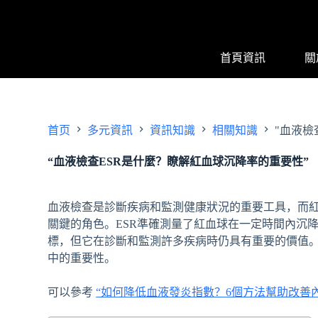
跳
过
内
首頁資訊
關
容
首页
多元資訊
資訊知識
相關知識
"血液檢
“血液檢查ESR是什麼？瞭解紅血球沉降率的重要性”
血液檢查是診斷疾病和監測健康狀況的重要工具，而紅
關鍵的角色。ESR準確測量了紅血球在一定時間內沉
標，但它在診斷和監測許多疾病時仍具有重要的價值。
中的重要性。
可以參考
“如何降低血液發炎指數？6個方法幫助改善