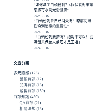
“如何減少白頭粉刺？4個保養對策讓
您擁有水潤光滑肌膚”
2024-01-07
“白頭粉刺會自己消失嗎？瞭解閉鎖
性粉刺治療的重要性”
2024-01-07
「白頭粉刺要擠嗎？絕對不可以！從
清潔與保養來處理才是王道」
2024-01-07
文章分類
多元賦能
(175)
營銷資訊
(12)
品牌資訊
(18)
銷售資訊
(159)
資訊知識
(430)
。
QA資訊
(21)
球
相關法規
(13)