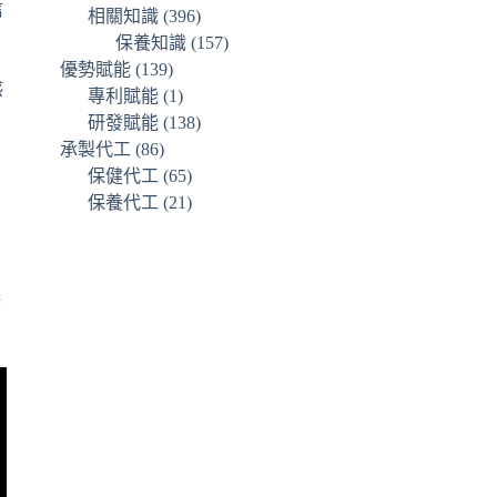
信
相關知識
(396)
保養知識
(157)
優勢賦能
(139)
感
專利賦能
(1)
研發賦能
(138)
承製代工
(86)
保健代工
(65)
患
保養代工
(21)
康