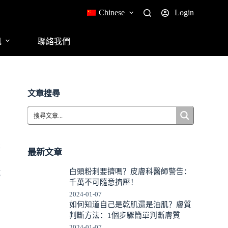
Chinese
Login
訊
聯絡我們
文章搜尋
著
最新文章
白頭粉刺要擠嗎？皮膚科醫師警告：
試
千萬不可隨意擠壓！
2024-01-07
如何知道自己是乾肌還是油肌？膚質
判斷方法：1個步驟簡單判斷膚質
2024-01-07