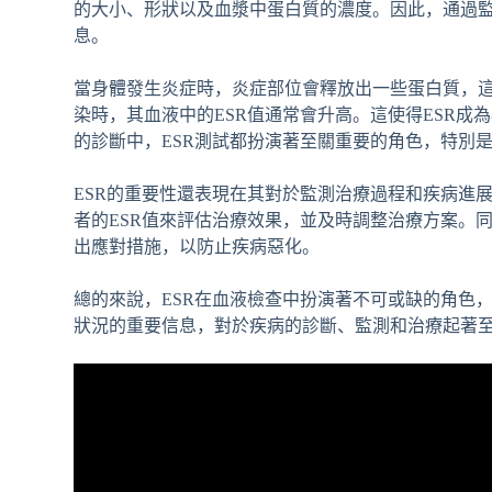
的大小、形狀以及血漿中蛋白質的濃度。因此，通過
息。
當身體發生炎症時，炎症部位會釋放出一些蛋白質，
染時，其血液中的ESR值通常會升高。這使得ESR
的診斷中，ESR測試都扮演著至關重要的角色，特別
ESR的重要性還表現在其對於監測治療過程和疾病進
者的ESR值來評估治療效果，並及時調整治療方案。
出應對措施，以防止疾病惡化。
總的來說，ESR在血液檢查中扮演著不可或缺的角色
狀況的重要信息，對於疾病的診斷、監測和治療起著