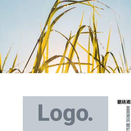
聯絡資
網站地
首
頁
資
訊
關
於