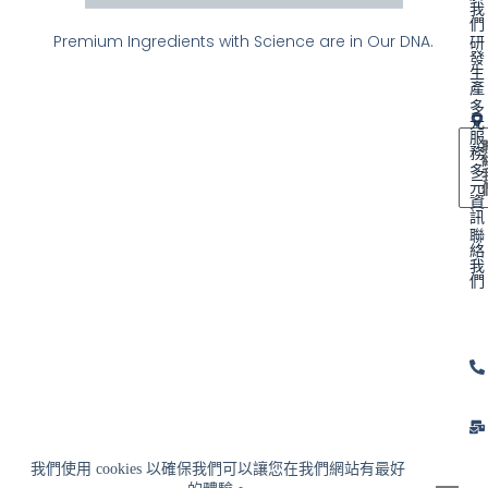
我
們
Premium Ingredients with Science are in Our DNA.
研
發
生
產
多
元
服
務
多
元
資
訊
聯
絡
我
們
我們使用 cookies 以確保我們可以讓您在我們網站有最好