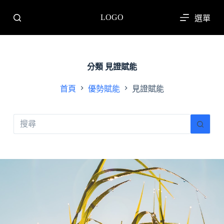
跳
LOGO
選單
至
主
要
內
分類
見證賦能
容
首頁
優勢賦能
見證賦能