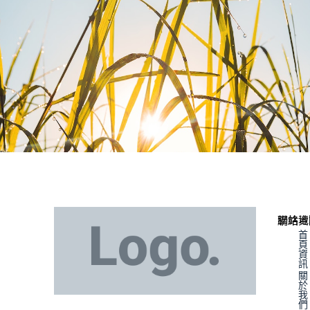
聯絡資
網站地
首
頁
資
訊
關
於
我
們