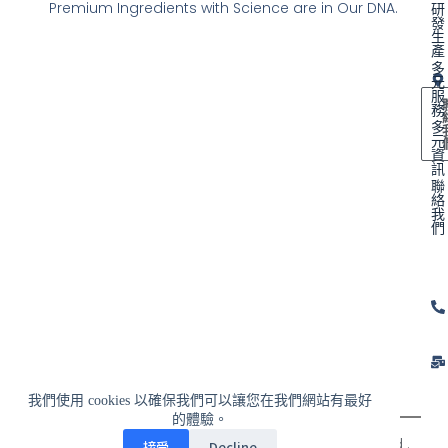
Premium Ingredients with Science are in Our DNA.
研
發
生
產
多
元
服
務
多
元
資
訊
聯
絡
我
們
我們使用 cookies 以確保我們可以讓您在我們網站有最好
的體驗。
© 2024 富士博國際企業有限公司 All Rights Reserved .
接受
Decline