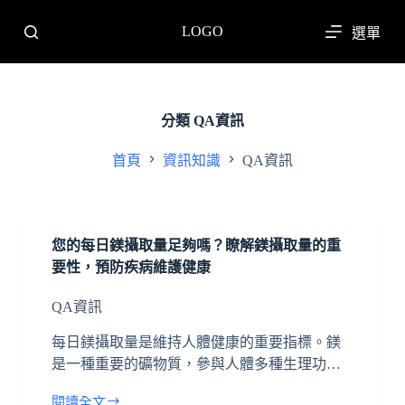
跳
LOGO
選單
至
主
要
內
分類
QA資訊
容
首頁
資訊知識
QA資訊
您的每日鎂攝取量足夠嗎？瞭解鎂攝取量的重
要性，預防疾病維護健康
QA資訊
每日鎂攝取量是維持人體健康的重要指標。鎂
是一種重要的礦物質，參與人體多種生理功…
閱讀全文