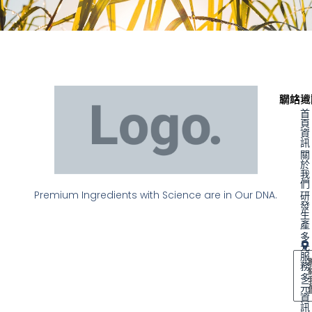
聯絡資
網站地
首
頁
資
訊
關
於
我
們
Premium Ingredients with Science are in Our DNA.
研
發
生
產
多
元
服
務
多
元
資
訊