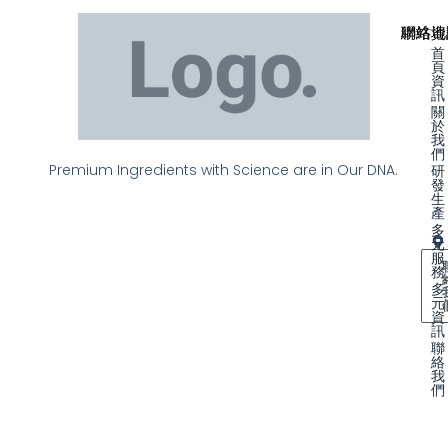
聯絡資
網站地
首
頁
資
訊
關
於
我
們
Premium Ingredients with Science are in Our DNA.
研
發
生
產
多
元
服
務
多
元
資
訊
聯
絡
我
們