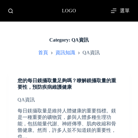
跳
選單
LOGO
至
主
要
內
容
Category:
QA資訊
首頁
資訊知識
QA資訊
您的每日鎂攝取量足夠嗎？瞭解鎂攝取量的重
要性，預防疾病維護健康
QA資訊
每日鎂攝取量是維持人體健康的重要指標。鎂
是一種重要的礦物質，參與人體多種生理功
能，包括能量代謝、神經傳導、肌肉收縮和骨
骼健康。然而，許多人並不知道鎂的重要性，
也…