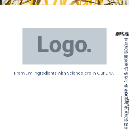
聯絡資
網站地
首
頁
資
訊
關
於
我
們
Premium Ingredients with Science are in Our DNA.
研
發
生
產
多
元
服
務
多
元
資
訊
聯
絡