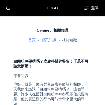
跳
選單
LOGO
至
主
要
內
容
Category:
相關知識
首頁
資訊知識
相關知識
白頭粉刺要擠嗎？皮膚科醫師警告：千萬不可
隨意擠壓！
保養知識
你好，我是一位有豐富皮膚科經驗的醫師，今
天我們來談談「白頭粉刺要擠嗎？」這個問
題。許多人在面對白頭粉刺時都忍不住想要擠
壓，但其實這樣的行為可能會帶來更大的問
題。…