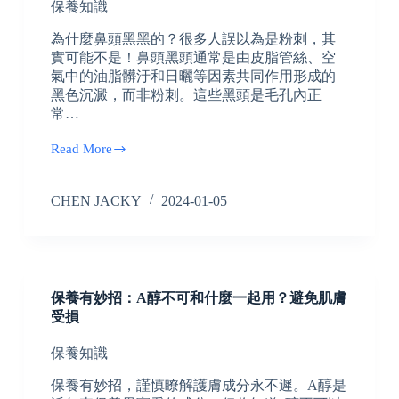
保養知識
為什麼鼻頭黑黑的？很多人誤以為是粉刺，其
實可能不是！鼻頭黑頭通常是由皮脂管絲、空
氣中的油脂髒汙和日曬等因素共同作用形成的
黑色沉澱，而非粉刺。這些黑頭是毛孔內正
常…
Read More
CHEN JACKY
2024-01-05
保養有妙招：A醇不可和什麼一起用？避免肌膚
受損
保養知識
保養有妙招，謹慎瞭解護膚成分永不遲。A醇是