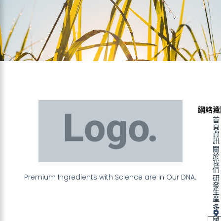
聯絡資
網站地
首
頁
資
訊
關
於
我
們
Premium Ingredients with Science are in Our DNA.
研
發
生
產
多
元