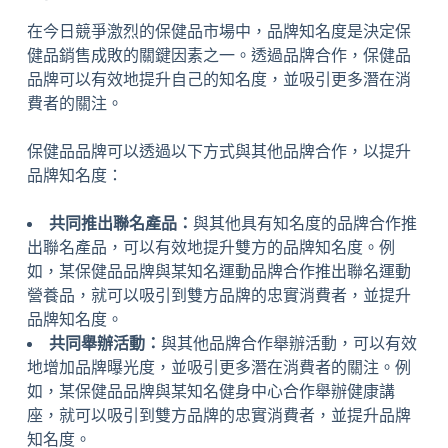
在今日競爭激烈的保健品市場中，品牌知名度是決定保
健品銷售成敗的關鍵因素之一。透過品牌合作，保健品
品牌可以有效地提升自己的知名度，並吸引更多潛在消
費者的關注。
保健品品牌可以透過以下方式與其他品牌合作，以提升
品牌知名度：
共同推出聯名產品：
與其他具有知名度的品牌合作推
出聯名產品，可以有效地提升雙方的品牌知名度。例
如，某保健品品牌與某知名運動品牌合作推出聯名運動
營養品，就可以吸引到雙方品牌的忠實消費者，並提升
品牌知名度。
共同舉辦活動：
與其他品牌合作舉辦活動，可以有效
地增加品牌曝光度，並吸引更多潛在消費者的關注。例
如，某保健品品牌與某知名健身中心合作舉辦健康講
座，就可以吸引到雙方品牌的忠實消費者，並提升品牌
知名度。