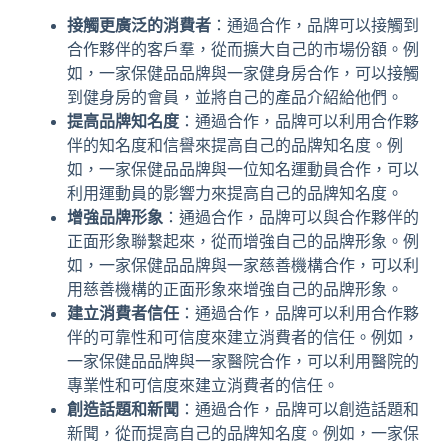
接觸更廣泛的消費者
：通過合作，品牌可以接觸到
合作夥伴的客戶羣，從而擴大自己的市場份額。例
如，一家保健品品牌與一家健身房合作，可以接觸
到健身房的會員，並將自己的產品介紹給他們。
提高品牌知名度
：通過合作，品牌可以利用合作夥
伴的知名度和信譽來提高自己的品牌知名度。例
如，一家保健品品牌與一位知名運動員合作，可以
利用運動員的影響力來提高自己的品牌知名度。
增強品牌形象
：通過合作，品牌可以與合作夥伴的
正面形象聯繫起來，從而增強自己的品牌形象。例
如，一家保健品品牌與一家慈善機構合作，可以利
用慈善機構的正面形象來增強自己的品牌形象。
建立消費者信任
：通過合作，品牌可以利用合作夥
伴的可靠性和可信度來建立消費者的信任。例如，
一家保健品品牌與一家醫院合作，可以利用醫院的
專業性和可信度來建立消費者的信任。
創造話題和新聞
：通過合作，品牌可以創造話題和
新聞，從而提高自己的品牌知名度。例如，一家保