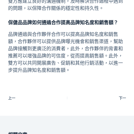
雙方應建立良好的溝通機制，及時解決合作過程中遇到
的問題，以保障合作關係的穩定性和持久性。
保健品品牌如何通過合作提高品牌知名度和銷售額？
品牌通過與合作夥伴合作可以提高品牌知名度和銷售
額，合作夥伴可以提供品牌曝光機會和銷售渠道，幫助
品牌接觸到更廣泛的消費者，此外，合作夥伴的背書和
推薦可以增強品牌的可信度，從而提高銷售額。此外，
雙方可以共同開展廣告、促銷和其他行銷活動，以進一
步提升品牌知名度和銷售額。
上一
下一