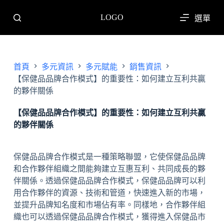
跳
LOGO
選單
至
主
要
內
首頁
多元資訊
多元賦能
銷售資訊
容
【保健品品牌合作模式】的重要性：如何建立互利共贏
的夥伴關係
【保健品品牌合作模式】的重要性：如何建立互利共贏
的夥伴關係
保健品品牌合作模式是一種策略聯盟，它使保健品品牌
和合作夥伴組織之間能夠建立互惠互利、共同成長的夥
伴關係。透過保健品品牌合作模式，保健品品牌可以利
用合作夥伴的資源、技術和管道，快速進入新的市場，
並提升品牌知名度和市場佔有率。同樣地，合作夥伴組
織也可以透過保健品品牌合作模式，獲得進入保健品市