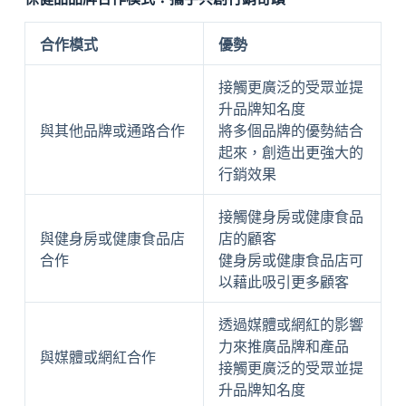
合作模式
優勢
接觸更廣泛的受眾並提
升品牌知名度
與其他品牌或通路合作
將多個品牌的優勢結合
起來，創造出更強大的
行銷效果
接觸健身房或健康食品
與健身房或健康食品店
店的顧客
合作
健身房或健康食品店可
以藉此吸引更多顧客
透過媒體或網紅的影響
力來推廣品牌和產品
與媒體或網紅合作
接觸更廣泛的受眾並提
升品牌知名度