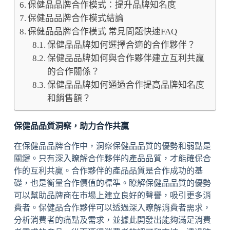
保健品品牌合作模式：提升品牌知名度
保健品品牌合作模式結論
保健品品牌合作模式 常見問題快速FAQ
保健品品牌如何選擇合適的合作夥伴？
保健品品牌如何與合作夥伴建立互利共贏
的合作關係？
保健品品牌如何通過合作提高品牌知名度
和銷售額？
保健品品質洞察，助力合作共贏
在保健品品牌合作中，洞察保健品品質的優勢和弱點是
關鍵。只有深入瞭解合作夥伴的產品品質，才能確保合
作的互利共贏。合作夥伴的產品品質是合作成功的基
礎，也是衡量合作價值的標準。瞭解保健品品質的優勢
可以幫助品牌商在市場上建立良好的聲譽，吸引更多消
費者。保健品合作夥伴可以透過深入瞭解消費者需求，
分析消費者的痛點及需求，並據此開發出能夠滿足消費