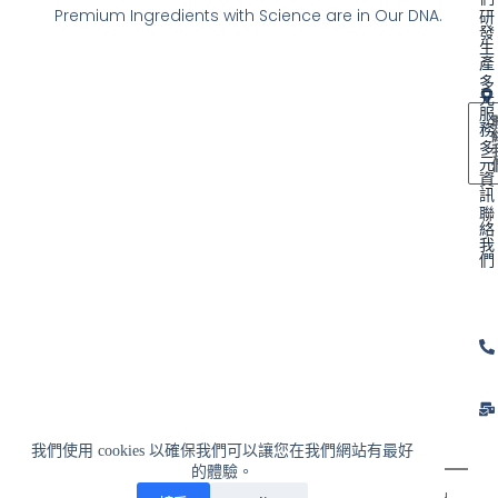
Premium Ingredients with Science are in Our DNA.
研
發
生
產
多
元
服
務
多
元
資
訊
聯
絡
我
們
我們使用 cookies 以確保我們可以讓您在我們網站有最好
的體驗。