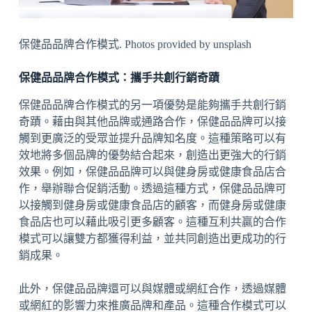
保健品品牌合作模式. Photos provided by unsplash
保健品品牌合作模式：攜手共創行銷奇蹟
保健品品牌合作模式的另一項優勢是能夠攜手共創行銷
奇蹟。藉由與其他品牌或通路合作，保健品品牌可以接
觸到更廣泛的受眾並提升品牌知名度。這種策略可以有
效地將多個品牌的優勢結合起來，創造出更強大的行銷
效果。例如，保健品品牌可以與健身房或健康食品店合
作，舉辦聯合促銷活動。透過這種方式，保健品品牌可
以接觸到健身房或健康食品店的顧客，而健身房或健康
食品店也可以藉此吸引更多顧客。這種互利共贏的合作
模式可以讓雙方都獲得利益，並共同創造出更成功的行
銷成果。
此外，保健品品牌還可以與媒體或網紅合作，透過媒體
或網紅的影響力來推廣品牌和產品。這種合作模式可以