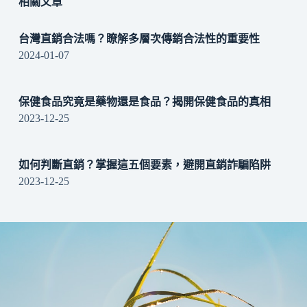
相關文章
台灣直銷合法嗎？瞭解多層次傳銷合法性的重要性
2024-01-07
保健食品究竟是藥物還是食品？揭開保健食品的真相
2023-12-25
如何判斷直銷？掌握這五個要素，避開直銷詐騙陷阱
2023-12-25