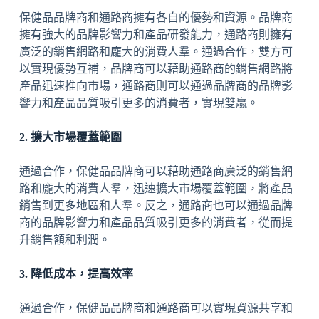
保健品品牌商和通路商擁有各自的優勢和資源。品牌商
擁有強大的品牌影響力和產品研發能力，通路商則擁有
廣泛的銷售網路和龐大的消費人羣。通過合作，雙方可
以實現優勢互補，品牌商可以藉助通路商的銷售網路將
產品迅速推向市場，通路商則可以通過品牌商的品牌影
響力和產品品質吸引更多的消費者，實現雙贏。
2. 擴大市場覆蓋範圍
通過合作，保健品品牌商可以藉助通路商廣泛的銷售網
路和龐大的消費人羣，迅速擴大市場覆蓋範圍，將產品
銷售到更多地區和人羣。反之，通路商也可以通過品牌
商的品牌影響力和產品品質吸引更多的消費者，從而提
升銷售額和利潤。
3. 降低成本，提高效率
通過合作，保健品品牌商和通路商可以實現資源共享和