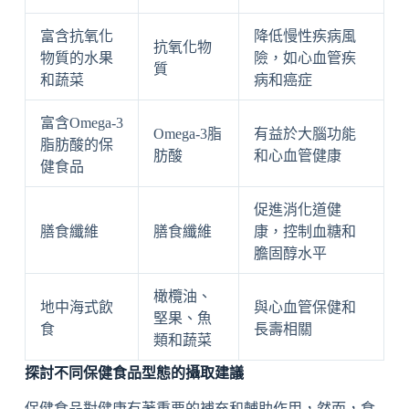
富含抗氧化
降低慢性疾病風
抗氧化物
物質的水果
險，如心血管疾
質
和蔬菜
病和癌症
富含Omega-3
Omega-3脂
有益於大腦功能
脂肪酸的保
肪酸
和心血管健康
健食品
促進消化道健
膳食纖維
膳食纖維
康，控制血糖和
膽固醇水平
橄欖油、
地中海式飲
與心血管保健和
堅果、魚
食
長壽相關
類和蔬菜
探討不同保健食品型態的攝取建議
保健食品對健康有著重要的補充和輔助作用，然而，食