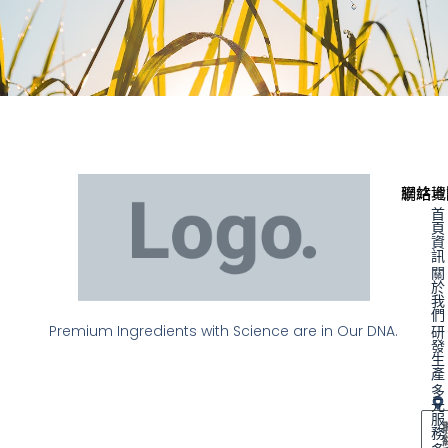
聯絡資
網站地
首
頁
資
訊
關
於
我
們
Premium Ingredients with Science are in Our DNA.
研
發
生
產
多
元
服
務