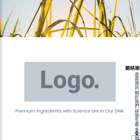
聯絡資
網站地
首
頁
資
訊
關
於
我
們
Premium Ingredients with Science are in Our DNA.
研
發
生
產
多
元
服