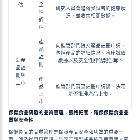
全
估
研究人員會追蹤受試者的健康狀
性
況，並收集相關數據。
評
估
產
向監管部門提交產品註冊申請，
品
包括產品的詳細信息、臨床試驗
註
6. 產
數據以及安全性評估報告等。
冊
品註
冊與
產
上市
品
監管部門審查註冊申請後，決定
上
是否批准產品上市。
市
保健食品研發的品質管理：嚴格把關，確保保健食品品
質與安全性
保健食品的品質管理是保障產品安全和功效的重要一
環，涉及從原料採購、生產工藝到成品檢測等環節。嚴