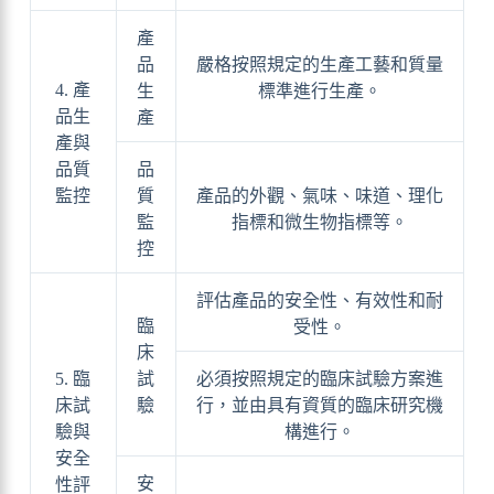
產
品
嚴格按照規定的生產工藝和質量
4. 產
生
標準進行生產。
品生
產
產與
品質
品
監控
質
產品的外觀、氣味、味道、理化
監
指標和微生物指標等。
控
評估產品的安全性、有效性和耐
臨
受性。
床
5. 臨
試
必須按照規定的臨床試驗方案進
床試
驗
行，並由具有資質的臨床研究機
驗與
構進行。
安全
安
性評