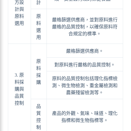
方設
計
計與
原料
原
嚴格篩選供應商，並對原料進行
選用
料
嚴格的品質控制，以確保原料符
選
合規定的標準。
用
嚴格篩選供應商。
原
對原料進行嚴格的品質控制。
料
3. 原
採
原料的品質控制包括理化指標檢
料採
購
測、微生物檢測、重金屬檢測和
購與
農藥殘留檢測等。
品質
控制
品
質
產品的外觀、氣味、味道、理化
控
指標和微生物指標等。
制