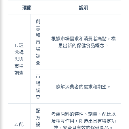
環節
說明
創
意
和
根據市場需求和消費者痛點，構
市
1. 理
思出新的保健食品概念。
場
念構
調
思與
查
市場
調查
市
場
瞭解消費者的需求和期望。
調
查
配
考慮原料的特性、劑量、配比以
方
及相互作用，創造出具有特定功
2. 配
設
效、安全且有效的保健食品。