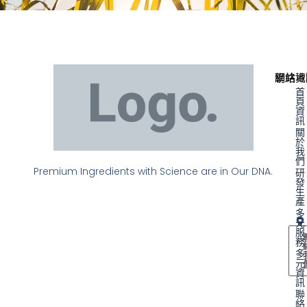
聯絡資
網站地
首
頁
資
訊
關
於
我
們
Premium Ingredients with Science are in Our DNA.
研
發
生
產
多
元
服
務
多
元
資
訊
聯
絡