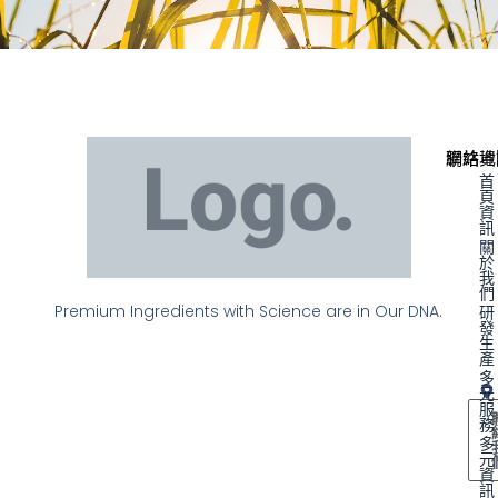
聯絡資
網站地
首
頁
資
訊
關
於
我
們
Premium Ingredients with Science are in Our DNA.
研
發
生
產
多
元
服
務
多
元
資
訊