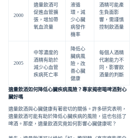
適量飲酒可
液循
酒精可能產
促進血管擴
環，減
生負面影
2000
張，增加帶
少心臟
響，需謹慎
氧血流量
病發作
控制飲酒量
機率
降低心
中等濃度的
每個人酒精
臟病風
酒精有助於
代謝能力不
2005
險，改
減少心血管
同，影響飲
善心臟
疾病死亡率
酒量的判斷
健康
適量飲酒如何降低心臟疾病風險？專家揭密喝啤酒對心
臟好嗎
適量飲酒與心臟健康有著密切的關係。許多研究表明，
適量飲酒可能有助於降低心臟疾病的風險，這也包括了
啤酒。那麼，適量飲酒究竟如何影響心臟健康呢？