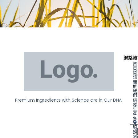
聯絡資
網站地
首
頁
資
訊
關
於
我
們
Premium Ingredients with Science are in Our DNA.
研
發
生
產
多
元
服
務
多