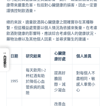
康帶來嚴重危害，包括對心臟健康的損害，因此一定要
謹慎控制飲酒量。
總的來說，適量飲酒與心臟健康之間確實存在某種聯
繫，但這種益處需要以個人情況為依據來衡量。在考慮
飲酒對健康的影響時，應該綜合考慮個人的健康狀況、
藥物治療以及其他個人因素，並尋求醫生的建議。
→
心臟健
日期
研究結果
個人差異
內容索引
康好處
每天飲用1-2
提高好
對每個人不
杯紅酒有助
膽固
盡相同，敏
1995
於降低心血
醇，減
感人羣需小
管疾病的風
少凝血
心
險
改善血