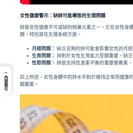
女性健康警示：缺鋅可能導致的生理問題
鋅是女性健康不可或缺的微量元素之一，它在女性身
題，特別是在生殖系統方面。
月經問題：
缺乏足夠的鋅可能會影響女性的月經
生育問題：
鋅對於女性生育能力至關重要，缺乏
性慾問題：
鋅是支持性激素平衡的重要營養素，
→
綜上所述，女性身體中的鋅水平對於維持正常而健康
內容索引
關重要。