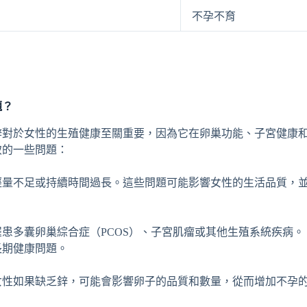
不孕不育
。
題？
鋅對於女性的生殖健康至關重要，因為它在卵巢功能、子宮健康
致的一些問題：
月經量不足或持續時間過長。這些問題可能影響女性的生活品質，
罹患多囊卵巢綜合症（PCOS）、子宮肌瘤或其他生殖系統疾病。
長期健康問題。
。女性如果缺乏鋅，可能會影響卵子的品質和數量，從而增加不孕