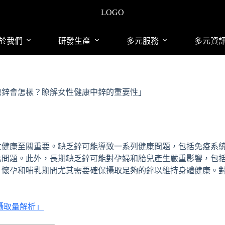
LOGO
於我們
研發生產
多元服務
多元資
缺鋅會怎樣？瞭解女性健康中鋅的重要性」
女健康至關重要。缺乏鋅可能導致一系列健康問題，包括免疫系
化問題。此外，長期缺乏鋅可能對孕婦和胎兒產生嚴重影響，包
、懷孕和哺乳期間尤其需要確保攝取足夠的鋅以維持身體健康。
攝取量解析」