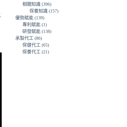
相關知識
(396)
，
保養知識
(157)
以
優勢賦能
(139)
專利賦能
(1)
研發賦能
(138)
，
承製代工
(86)
保健代工
(65)
保養代工
(21)