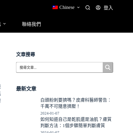
Chinese
登入
訊
聯絡我們
文章搜尋
統
最新文章
括
白頭粉刺要擠嗎？皮膚科醫師警告：
對
千萬不可隨意擠壓！
2024-01-07
如何知道自己是乾肌還是油肌？膚質
判斷方法：1個步驟簡單判斷膚質
2024-01-07