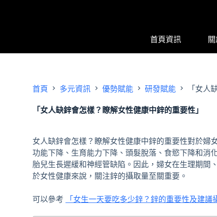
跳
至
主
首頁資訊
關
要
內
容
首頁
多元資訊
優勢賦能
研發賦能
「女人
「女人缺鋅會怎樣？瞭解女性健康中鋅的重要性」
女人缺鋅會怎樣？瞭解女性健康中鋅的重要性對於婦
功能下降、生育能力下降、頭髮脫落、食慾下降和消
胎兒生長遲緩和神經管缺陷。因此，婦女在生理期間
於女性健康來說，關注鋅的攝取量至關重要。
可以參考
「女生一天要吃多少鋅？鋅的重要性及建議