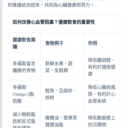
的建議結合起來，共同為心臟健康而努力。
如何改善心血管阻塞？健康飲食的重要性
健康飲食建
食物例子
作用
議
降低膽固醇、
多攝取富含
新鮮水果、蔬
有利於腸道健
纖維的食物
菜、全穀類
康
多攝取
降低心臟病風
鮭魚、亞麻籽、
Omega-3脂
險、有利於心
核桃
肪酸
血管系統
減少飽和脂
橄欖油、堅果等
降低動脈壁上
肪和反式脂
健康油脂
的沉積物