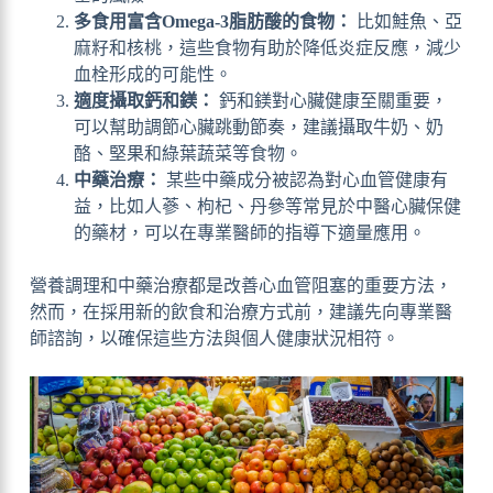
多食用富含Omega-3脂肪酸的食物：
比如鮭魚、亞
麻籽和核桃，這些食物有助於降低炎症反應，減少
血栓形成的可能性。
適度攝取鈣和鎂：
鈣和鎂對心臟健康至關重要，
可以幫助調節心臟跳動節奏，建議攝取牛奶、奶
酪、堅果和綠葉蔬菜等食物。
中藥治療：
某些中藥成分被認為對心血管健康有
益，比如人蔘、枸杞、丹參等常見於中醫心臟保健
的藥材，可以在專業醫師的指導下適量應用。
營養調理和中藥治療都是改善心血管阻塞的重要方法，
然而，在採用新的飲食和治療方式前，建議先向專業醫
師諮詢，以確保這些方法與個人健康狀況相符。