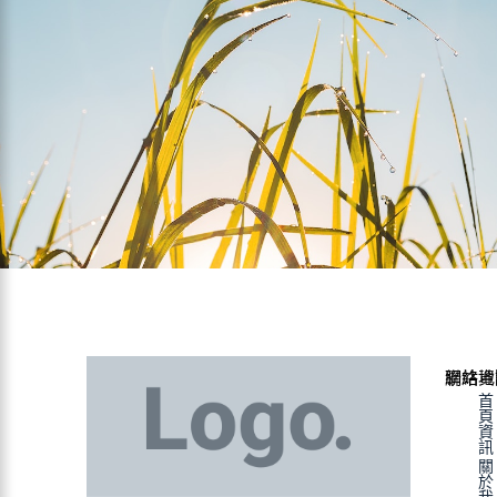
聯絡資
網站地
首
頁
資
訊
關
於