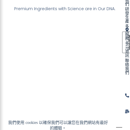
我
們
Premium Ingredients with Science are in Our DNA.
研
發
生
產
多
元
服
務
多
元
資
訊
聯
絡
我
們
我們使用 cookies 以確保我們可以讓您在我們網站有最好
的體驗。