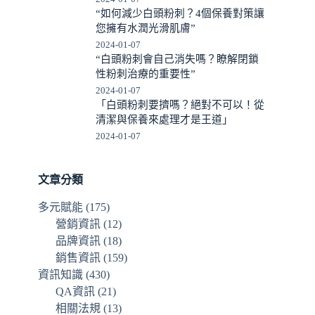
“如何減少白頭粉刺？4個保養對策讓
您擁有水潤光滑肌膚”
2024-01-07
“白頭粉刺會自己消失嗎？瞭解閉鎖
性粉刺治療的重要性”
2024-01-07
「白頭粉刺要擠嗎？絕對不可以！從
清潔與保養來處理才是王道」
2024-01-07
文章分類
多元賦能
(175)
營銷資訊
(12)
品牌資訊
(18)
銷售資訊
(159)
資訊知識
(430)
QA資訊
(21)
相關法規
(13)