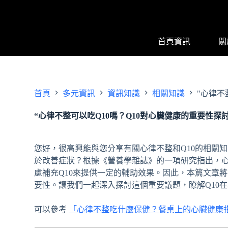
跳
至
主
首頁資訊
關
要
內
容
首頁
多元資訊
資訊知識
相關知識
"心律不
“心律不整可以吃Q10嗎？Q10對心臟健康的重要性探討
您好，很高興能與您分享有關心律不整和Q10的相關
於改善症狀？根據《營養學雜誌》的一項研究指出，
慮補充Q10來提供一定的輔助效果。因此，本篇文章將
要性。讓我們一起深入探討這個重要議題，瞭解Q10
可以參考
「心律不整吃什麼保健？餐桌上的心臟健康