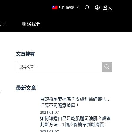
Chinese
登入
訊
聯絡我們
文章搜尋
最新文章
考
白頭粉刺要擠嗎？皮膚科醫師警告：
千萬不可隨意擠壓！
2024-01-07
如何知道自己是乾肌還是油肌？膚質
判斷方法：1個步驟簡單判斷膚質
2024-01-07