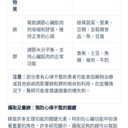
物
質
幫助調節心臟肌肉
綠葉蔬菜、堅果、
鎂
的收縮和舒張，維
豆類、全穀類食
持正常的心跳
品、魚、豆腐
調節水分平衡，支
香蕉、土豆、魚
鉀
持心臟肌肉的正常
類、瘦肉、牛奶
功能
注意：
部分患有心律不整的患者可能會因藥物治療
或其他疾病而影響鎂和鉀的吸收和利用。在這種情
況下，醫師可能會建議適量的補充劑。
攝取足量鎂：預防心律不整的關鍵
鎂是許多生理功能的關鍵元素，特別在心臟功能中扮演
著重要的角色。許多研究顯示，攝取足夠的鎂可以幫助