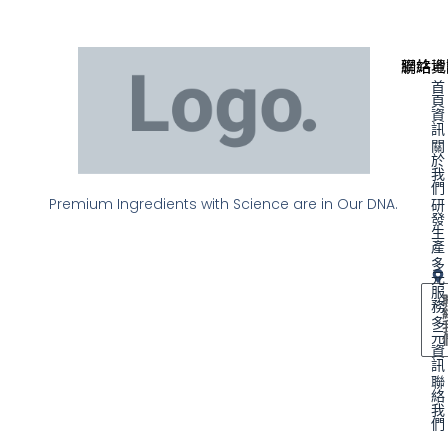
聯絡資
網站地
首
頁
資
訊
關
於
我
們
Premium Ingredients with Science are in Our DNA.
研
發
生
產
多
元
服
務
多
元
資
訊
聯
絡
我
們