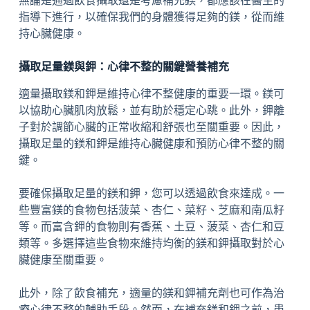
無論是通過飲食攝取還是考慮補充鎂，都應該在醫生的
指導下進行，以確保我們的身體獲得足夠的鎂，從而維
持心臟健康。
攝取足量鎂與鉀：心律不整的關鍵營養補充
適量攝取鎂和鉀是維持心律不整健康的重要一環。鎂可
以協助心臟肌肉放鬆，並有助於穩定心跳。此外，鉀離
子對於調節心臟的正常收縮和舒張也至關重要。因此，
攝取足量的鎂和鉀是維持心臟健康和預防心律不整的關
鍵。
要確保攝取足量的鎂和鉀，您可以透過飲食來達成。一
些豐富鎂的食物包括菠菜、杏仁、菜籽、芝麻和南瓜籽
等。而富含鉀的食物則有香蕉、土豆、菠菜、杏仁和豆
類等。多選擇這些食物來維持均衡的鎂和鉀攝取對於心
臟健康至關重要。
此外，除了飲食補充，適量的鎂和鉀補充劑也可作為治
療心律不整的輔助手段。然而，在補充鎂和鉀之前，患