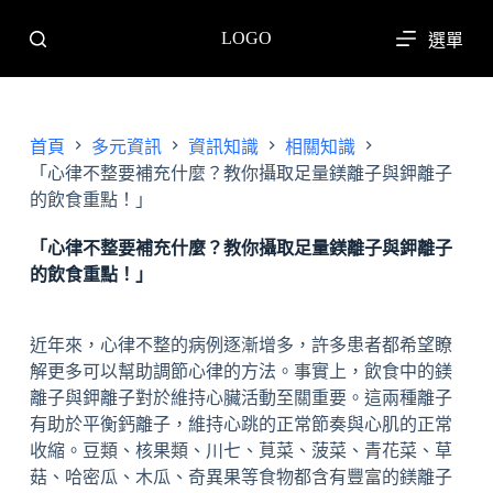
跳
LOGO
選單
至
主
要
內
首頁
多元資訊
資訊知識
相關知識
容
「心律不整要補充什麼？教你攝取足量鎂離子與鉀離子
的飲食重點！」
「心律不整要補充什麼？教你攝取足量鎂離子與鉀離子
的飲食重點！」
近年來，心律不整的病例逐漸增多，許多患者都希望瞭
解更多可以幫助調節心律的方法。事實上，飲食中的鎂
離子與鉀離子對於維持心臟活動至關重要。這兩種離子
有助於平衡鈣離子，維持心跳的正常節奏與心肌的正常
收縮。豆類、核果類、川七、莧菜、菠菜、青花菜、草
菇、哈密瓜、木瓜、奇異果等食物都含有豐富的鎂離子