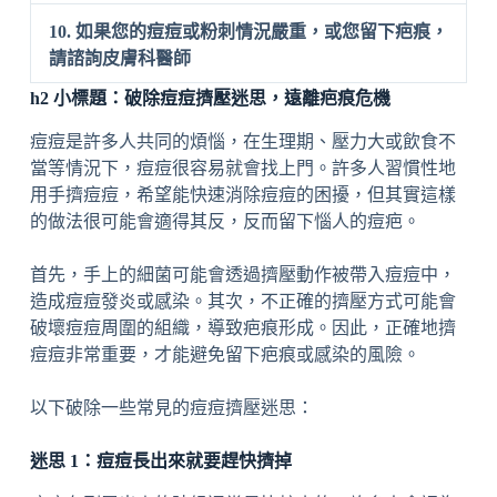
10. 如果您的痘痘或粉刺情況嚴重，或您留下疤痕，
請諮詢皮膚科醫師
h2 小標題：破除痘痘擠壓迷思，遠離疤痕危機
痘痘是許多人共同的煩惱，在生理期、壓力大或飲食不
當等情況下，痘痘很容易就會找上門。許多人習慣性地
用手擠痘痘，希望能快速消除痘痘的困擾，但其實這樣
的做法很可能會適得其反，反而留下惱人的痘疤。
首先，手上的細菌可能會透過擠壓動作被帶入痘痘中，
造成痘痘發炎或感染。其次，不正確的擠壓方式可能會
破壞痘痘周圍的組織，導致疤痕形成。因此，正確地擠
痘痘非常重要，才能避免留下疤痕或感染的風險。
以下破除一些常見的痘痘擠壓迷思：
迷思 1：痘痘長出來就要趕快擠掉