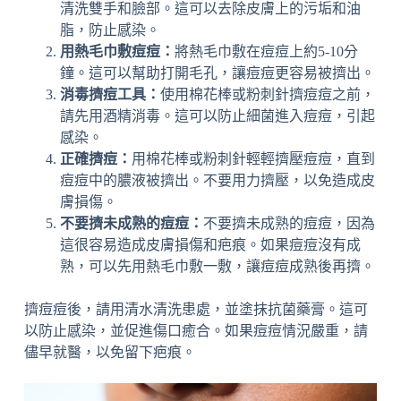
清洗雙手和臉部。這可以去除皮膚上的污垢和油
脂，防止感染。
用熱毛巾敷痘痘：
將熱毛巾敷在痘痘上約5-10分
鐘。這可以幫助打開毛孔，讓痘痘更容易被擠出。
消毒擠痘工具：
使用棉花棒或粉刺針擠痘痘之前，
請先用酒精消毒。這可以防止細菌進入痘痘，引起
感染。
正確擠痘：
用棉花棒或粉刺針輕輕擠壓痘痘，直到
痘痘中的膿液被擠出。不要用力擠壓，以免造成皮
膚損傷。
不要擠未成熟的痘痘：
不要擠未成熟的痘痘，因為
這很容易造成皮膚損傷和疤痕。如果痘痘沒有成
熟，可以先用熱毛巾敷一敷，讓痘痘成熟後再擠。
擠痘痘後，請用清水清洗患處，並塗抹抗菌藥膏。這可
以防止感染，並促進傷口癒合。如果痘痘情況嚴重，請
儘早就醫，以免留下疤痕。