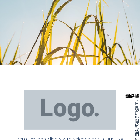
聯絡資
網站地
首
頁
資
訊
關
於
我
們
Premium Ingredients with Science are in Our DNA.
研