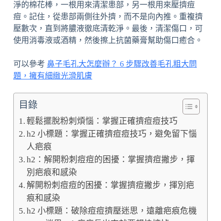
淨的棉花棒，一根用來清潔患部，另一根用來壓擠痘
痘。記住，從患部兩側往外擠，而不是向內推。重複擠
壓數次，直到將膿液徹底清乾淨。最後，清潔傷口，可
使用消毒液或酒精，然後擦上抗菌藥膏幫助傷口癒合。
可以參考
鼻子毛孔大怎麼辦？ 6 步驟改善毛孔粗大問
題，擁有細緻光滑肌膚
目錄
輕鬆擺脫粉刺煩惱：掌握正確擠痘痘技巧
h2 小標題：掌握正確擠痘痘技巧，避免留下惱
人疤痕
h2：解開粉刺痘痘的困擾：掌握擠痘撇步，揮
別疤痕和感染
解開粉刺痘痘的困擾：掌握擠痘撇步，揮別疤
痕和感染
h2 小標題：破除痘痘擠壓迷思，遠離疤痕危機