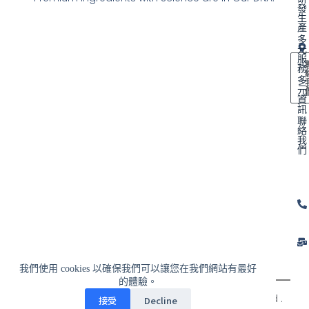
發
生
產
多
元
服
務
多
元
資
訊
聯
絡
我
們
我們使用 cookies 以確保我們可以讓您在我們網站有最好
的體驗。
© 2024 富士博國際企業有限公司 All Rights Reserved .
接受
Decline