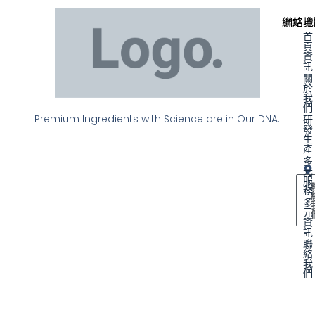
聯絡資
網站地
首
頁
資
訊
關
於
我
們
Premium Ingredients with Science are in Our DNA.
研
發
生
產
多
元
服
務
多
元
資
訊
聯
絡
我
們