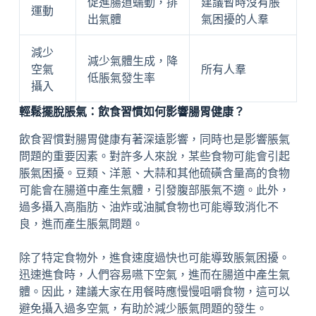
促進腸道蠕動，排
建議暫時沒有脹
運動
出氣體
氣困擾的人羣
減少
減少氣體生成，降
空氣
所有人羣
低脹氣發生率
攝入
輕鬆擺脫脹氣：飲食習慣如何影響腸胃健康？
飲食習慣對腸胃健康有著深遠影響，同時也是影響脹氣
問題的重要因素。對許多人來說，某些食物可能會引起
脹氣困擾。豆類、洋蔥、大蒜和其他硫磺含量高的食物
可能會在腸道中產生氣體，引發腹部脹氣不適。此外，
過多攝入高脂肪、油炸或油膩食物也可能導致消化不
良，進而產生脹氣問題。
除了特定食物外，進食速度過快也可能導致脹氣困擾。
迅速進食時，人們容易嚥下空氣，進而在腸道中產生氣
體。因此，建議大家在用餐時應慢慢咀嚼食物，這可以
避免攝入過多空氣，有助於減少脹氣問題的發生。