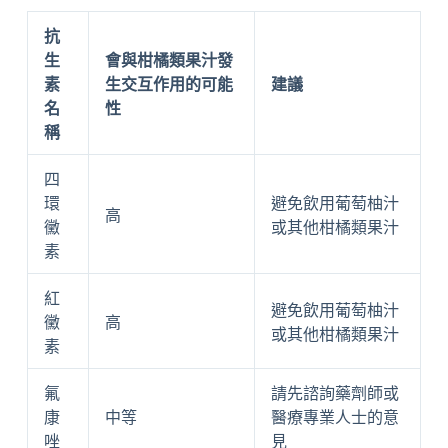
抗
生
會與柑橘類果汁發
素
生交互作用的可能
建議
名
性
稱
四
環
避免飲用葡萄柚汁
高
黴
或其他柑橘類果汁
素
紅
避免飲用葡萄柚汁
黴
高
或其他柑橘類果汁
素
氟
請先諮詢藥劑師或
康
中等
醫療專業人士的意
唑
見