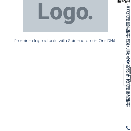
聯絡資
網站地
首
頁
資
訊
關
於
我
們
Premium Ingredients with Science are in Our DNA.
研
發
生
產
多
元
服
務
多
元
資
訊
聯
絡
我
們