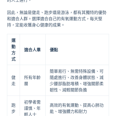
的人士進行。
因此，無論是健走、跑步還是游泳，都有其獨特的優勢
和適合人群。選擇適合自己的有氧運動方式，每天堅
持，定能收獲身心健康的成果。
運
動
適合人羣
優點
方
式
簡單易行、無需特殊設備、可
健
所有年齡
隨處進行、改善身體狀態、減
走
層
少腰部脂肪堆積、增強關節柔
韌性、減輕關節負擔
初學者需
跑
高效的有氧運動、提高心肺功
謹慎、年
步
能、增強體力和耐力
輕人士