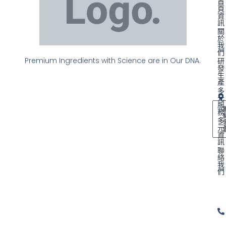
首
頁
資
訊
關
於
我
們
Premium Ingredients with Science are in Our DNA.
研
發
生
產
多
元
服
務
多
元
資
訊
聯
絡
我
們