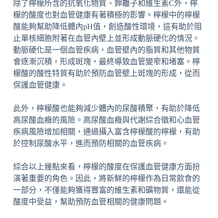
除了檸檬所含的抗氧化物質、鉀離子和維生素C外，檸
檬的酸度也對血管健康有著積極的影響。檸檬中的檸檬
酸能夠幫助降低體內pH值，創造酸性環境，這有助於阻
止單核細胞附著在血管內壁上並形成動脈硬化的情況。
動脈硬化是一個血管疾病，血管壁內的脂質和其他物質
會逐漸沉積，形成斑塊，最終導致血管變窄和堵塞。檸
檬酸的酸性特質有助於預防血管壁上斑塊的形成，從而
保護血管健康。
此外，檸檬酸也能夠減少體內的尿酸積聚，有助於降低
高尿酸血癥的風險。高尿酸血癥與代謝綜合徵和心血管
疾病風險增加相關，通過攝入富含檸檬酸的檸檬，有助
於控制尿酸水平，進而預防相關的血管疾病。
綜合以上幾點來看，檸檬的酸度在保護血管健康方面扮
演著重要的角色。因此，將新鮮的檸檬作為日常飲食的
一部分，不僅能夠獲得豐富的維生素和礦物質，還能從
酸度中受益，幫助預防血管相關的健康問題。