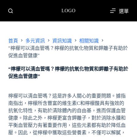
跳
LOGO
選單
至
主
要
內
首頁
多元資訊
資訊知識
相關知識
容
"檸檬可以清血管嗎？檸檬的抗氧化物質和鉀離子有助於
促進血管健康"
“檸檬可以清血管嗎？檸檬的抗氧化物質和鉀離子有助於
促進血管健康”
檸檬可以清血管嗎？這是許多人關心的重要問題。據指
南指出，檸檬所含豐富的維生素C和檸檬酸具有強效的
抗氧化特性，有助於清除體內的自由基，進而保護血管
健康。除此之外，檸檬更富含鉀離子，對於消除水腫和
平衡血管壓力有著重要作用，這些元素都有助於降低血
壓。因此，從檸檬中獲取這些營養素，不僅可以解膩，