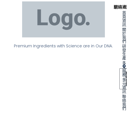
聯絡資
網站地
首
頁
資
訊
關
於
我
們
Premium Ingredients with Science are in Our DNA.
研
發
生
產
多
元
服
務
多
元
資
訊
聯
絡
我
們