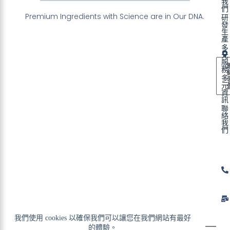
我
們
Premium Ingredients with Science are in Our DNA.
研
發
生
產
多
元
服
務
多
元
資
訊
聯
絡
我
們
我們使用 cookies 以確保我們可以讓您在我們網站有最好
的體驗。