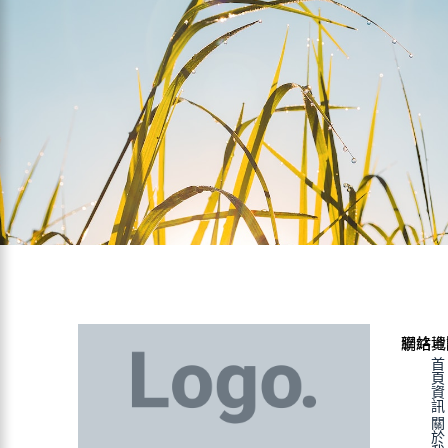
聯絡資
網站地
首
頁
資
訊
關
於