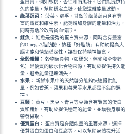
蛋白質，例如核桃、杏仁和南瓜籽。它們能提供持
久的能量，幫助穩定血糖，使您遠離能量波動。
綠葉蔬菜：
菠菜、羅孚、甘藍等綠葉蔬菜含有豐
富的鐵質和維生素，能夠增加身體的能量和活力，
同時有助於改善貧血情形。
鮭魚：
鮭魚是優秀的蛋白質來源，同時含有豐富
的Omega-3脂肪酸，這種「好脂肪」有助於提高大
腦功能和情緒穩定性，讓您保持精神振奮。
全穀雜糧：
穀物類食物（如糙米、燕麥和全麥麪
包）是優質的碳水化合物來源，有助於提供持久能
量，避免能量迅速消失。
水果：
新鮮水果中的天然糖分能夠快速提供能
量，例如香蕉、蘋果和莓果等水果都是不錯的選
擇。
豆類：
黃豆、黑豆、青豆等豆類含有豐富的蛋白
質和纖維，有助於提供穩定的能量，並增強身體的
營養攝取。
優質蛋白：
蛋白質是身體能量的重要來源，選擇
優質蛋白如蛋白和豆腐等，可以幫助身體提升活