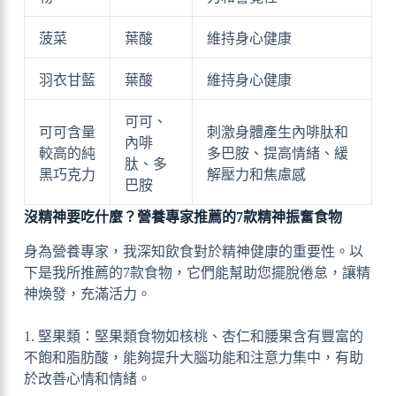
菠菜
葉酸
維持身心健康
羽衣甘藍
葉酸
維持身心健康
可可、
可可含量
刺激身體產生內啡肽和
內啡
較高的純
多巴胺、提高情緒、緩
肽、多
黑巧克力
解壓力和焦慮感
巴胺
沒精神要吃什麼？營養專家推薦的7款精神振奮食物
身為營養專家，我深知飲食對於精神健康的重要性。以
下是我所推薦的7款食物，它們能幫助您擺脫倦怠，讓精
神煥發，充滿活力。
1. 堅果類：堅果類食物如核桃、杏仁和腰果含有豐富的
不飽和脂肪酸，能夠提升大腦功能和注意力集中，有助
於改善心情和情緒。