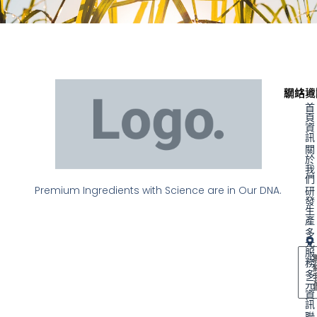
聯絡資
網站地
首
頁
資
訊
關
於
我
們
Premium Ingredients with Science are in Our DNA.
研
發
生
產
多
元
服
務
多
元
資
訊
聯