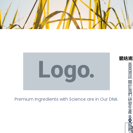
聯絡資
網站地
首
頁
資
訊
關
於
我
們
Premium Ingredients with Science are in Our DNA.
研
發
生
產
多
元
服
務