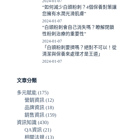
2024-01-07
“如何減少白頭粉刺？4個保養對策讓
您擁有水潤光滑肌膚”
2024-01-07
“白頭粉刺會自己消失嗎？瞭解閉鎖
性粉刺治療的重要性”
2024-01-07
「白頭粉刺要擠嗎？絕對不可以！從
清潔與保養來處理才是王道」
2024-01-07
文章分類
多元賦能
(175)
營銷資訊
(12)
品牌資訊
(18)
銷售資訊
(159)
資訊知識
(430)
QA資訊
(21)
相關法規
(13)