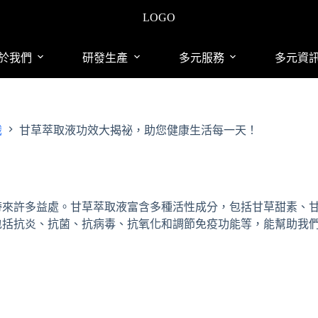
LOGO
於我們
研發生產
多元服務
多元資
識
甘草萃取液功效大揭祕，助您健康生活每一天！
帶來許多益處。甘草萃取液富含多種活性成分，包括甘草甜素、
包括抗炎、抗菌、抗病毒、抗氧化和調節免疫功能等，能幫助我