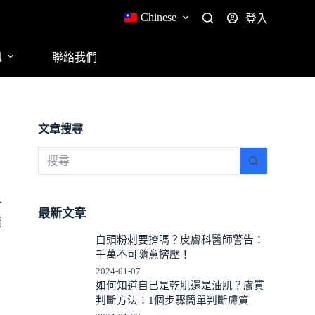
Chinese
登入
訊
聯絡我們
文章搜尋
甘
最新文章
們
白頭粉刺要擠嗎？皮膚科醫師警告：
千萬不可隨意擠壓！
2024-01-07
如何知道自己是乾肌還是油肌？膚質
判斷方法：1個步驟簡單判斷膚質