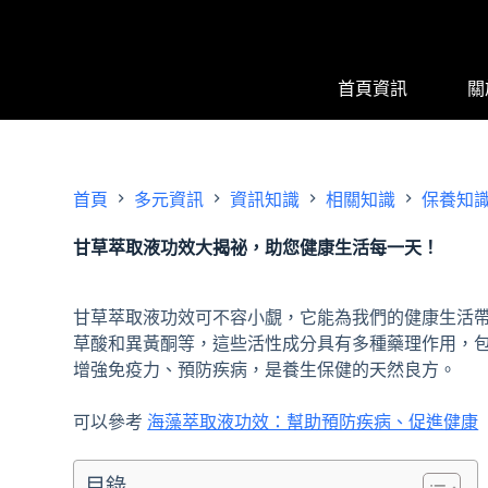
跳
至
主
首頁資訊
關
要
內
容
首頁
多元資訊
資訊知識
相關知識
保養知
甘草萃取液功效大揭祕，助您健康生活每一天！
甘草萃取液功效可不容小覷，它能為我們的健康生活
草酸和異黃酮等，這些活性成分具有多種藥理作用，
增強免疫力、預防疾病，是養生保健的天然良方。
可以參考
海藻萃取液功效：幫助預防疾病、促進健康
目錄