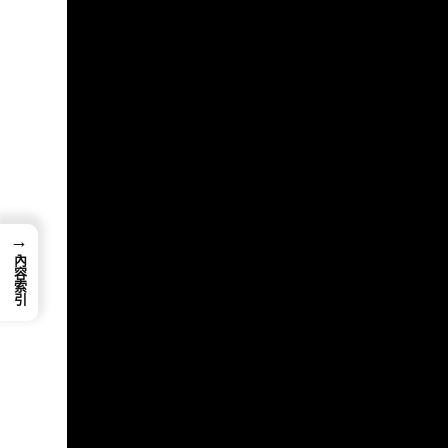
→
內容索引