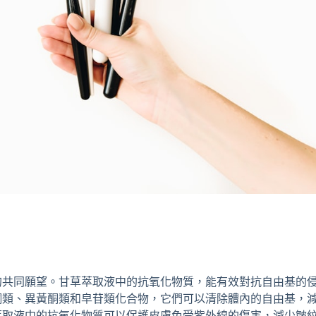
的共同願望。甘草萃取液中的抗氧化物質，能有效對抗自由基的
酮類、異黃酮類和皁苷類化合物，它們可以清除體內的自由基，
萃取液中的抗氧化物質可以保護皮膚免受紫外線的傷害，減少皺