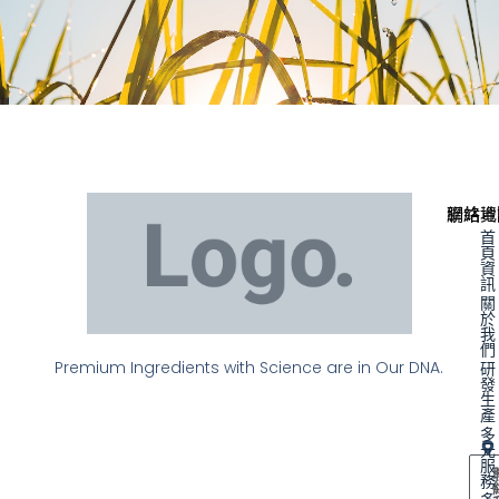
聯絡資
網站地
首
頁
資
訊
關
於
我
們
Premium Ingredients with Science are in Our DNA.
研
發
生
產
多
元
服
務