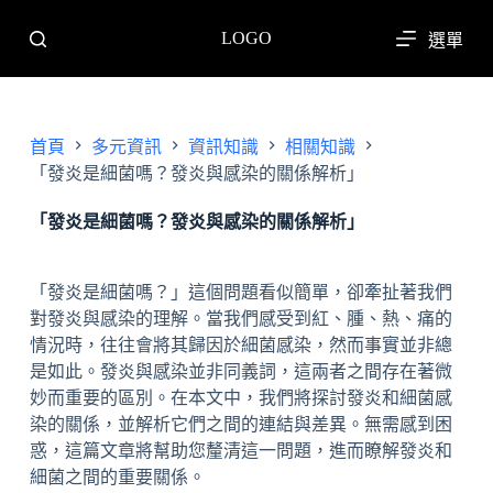
跳
LOGO
選單
至
主
要
內
首頁
多元資訊
資訊知識
相關知識
容
「發炎是細菌嗎？發炎與感染的關係解析」
「發炎是細菌嗎？發炎與感染的關係解析」
「發炎是細菌嗎？」這個問題看似簡單，卻牽扯著我們
對發炎與感染的理解。當我們感受到紅、腫、熱、痛的
情況時，往往會將其歸因於細菌感染，然而事實並非總
是如此。發炎與感染並非同義詞，這兩者之間存在著微
妙而重要的區別。在本文中，我們將探討發炎和細菌感
染的關係，並解析它們之間的連結與差異。無需感到困
惑，這篇文章將幫助您釐清這一問題，進而瞭解發炎和
細菌之間的重要關係。