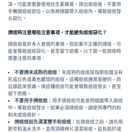
深，可能會需要使用抗生素藥膏。擠出痘痘後，不要用
手觸摸痘痘部位，以免將細菌帶入痘痘內，導致痘痘發
炎惡化。
擠痘時注意哪些注意事項，才能避免痘痘惡化？
擠痘痘是許多人會做的事情，但如果不正確的擠痘，可
能會導致痘痘惡化，甚至留下疤痕。以下是一些擠痘時
需要注意的事項：
不要擠未成熟的痘痘：
未成熟的痘痘是指那些還沒有
形成白色或黃色膿頭的痘痘。這種痘痘通常是硬的，而
且摸起來很痛。擠這種痘痘可能會導致痘痘發炎，甚至
留下疤痕。
不要用手擠痘痘：
用手擠痘痘可能會把細菌帶入痘痘
中，導致痘痘發炎。如果必須擠痘痘，請使用專門的粉
刺夾或痘痘針。
擠痘痘前先清潔雙手和痘痘：
在擠痘痘之前，請先用
肥皂和溫水洗手，並用酒精棉片清潔痘痘。這有助於減