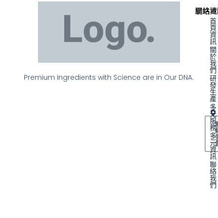
聯絡資
網站地
首
頁
資
訊
關
於
我
們
Premium Ingredients with Science are in Our DNA.
研
發
生
產
多
元
服
務
多
元
資
訊
聯
絡
我
們