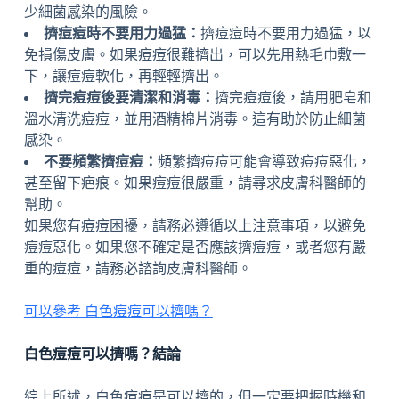
少細菌感染的風險。
擠痘痘時不要用力過猛：
擠痘痘時不要用力過猛，以
免損傷皮膚。如果痘痘很難擠出，可以先用熱毛巾敷一
下，讓痘痘軟化，再輕輕擠出。
擠完痘痘後要清潔和消毒：
擠完痘痘後，請用肥皂和
溫水清洗痘痘，並用酒精棉片消毒。這有助於防止細菌
感染。
不要頻繁擠痘痘：
頻繁擠痘痘可能會導致痘痘惡化，
甚至留下疤痕。如果痘痘很嚴重，請尋求皮膚科醫師的
幫助。
如果您有痘痘困擾，請務必遵循以上注意事項，以避免
痘痘惡化。如果您不確定是否應該擠痘痘，或者您有嚴
重的痘痘，請務必諮詢皮膚科醫師。
可以參考 白色痘痘可以擠嗎？
白色痘痘可以擠嗎？結論
綜上所述，白色痘痘是可以擠的，但一定要把握時機和