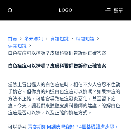
跳
LOGO
選單
至
主
要
內
首頁
多元資訊
資訊知識
相關知識
容
保養知識
白色痘痘可以擠嗎？皮膚科醫師告訴你正確答案
白色痘痘可以擠嗎？皮膚科醫師告訴你正確答案
當臉上冒出惱人的白色痘痘時，相信不少人會忍不住動
手擠它。但你真的知道白色痘痘可以擠嗎？如果擠痘的
方法不正確，可能會導致痘痘發炎惡化，甚至留下疤
痕。今天，讓我們來聽聽皮膚科醫師的建議，瞭解白色
痘痘是否可以擠，以及正確的擠痘方式。
可以參考
青春期如何讓皮膚變好？4個基礎護膚步驟，