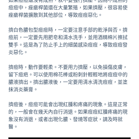
如果痘痘還沒有成熟，就不要強行擠壓。因為不成熟的
痘痘中，痤瘡桿菌還在大量繁殖，如果擠壓，很容易使
痤瘡桿菌擴散到其他部位，導致痘痘惡化。
擠白色膿包型痘痘時，一定要注意手部的乾淨與否。擠
痘前，一定要先用肥皂和清水洗手，並用酒精棉片擦拭
雙手。這是為了防止手上的細菌感染痘痘，導致痘痘發
炎惡化。
擠痘時，動作要輕柔。不要用力擠壓，以免損傷皮膚，
留下痘疤。可以使用棉花棒或粉刺針輕輕地將痘痘中的
膿液擠出。擠出膿液後，一定要用清水清洗痘痘，並塗
抹消炎藥膏。
擠痘後，痘痘可能會出現紅腫和疼痛的現象。這是正常
的，一般會在幾天內自行消退。如果痘痘紅腫疼痛的現
象沒有消退，或者出現化膿、發燒等症狀，請及時就
醫。