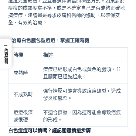
痘痘完全成熟，並且要選擇適當的擠壓方式。如果對於
痘痘的成熟度拿不準，或是不確定自己是否能夠正確地
擠痘痘，建議還是尋求皮膚科醫師的協助，以確保安
全、有效的治療。
治療白色膿包型痘痘，掌握正確時機
→
內容索引
時機
描述
痘痘已經形成白色或黃色的膿頭，並
成熟時
且膿頭已經鼓起來。
強行擠壓可能會導致痘痘破裂，造成
不成熟時
發炎和感染。
痘痘很深
不適合擠壓，因為這可能會導致疤痕
或很硬
的形成。
白色痘痘可以擠嗎？謹記關鍵擠痘步驟