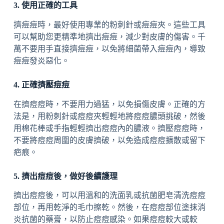
3. 使用正確的工具
擠痘痘時，最好使用專業的粉刺針或痘痘夾。這些工具
可以幫助您更精準地擠出痘痘，減少對皮膚的傷害。千
萬不要用手直接擠痘痘，以免將細菌帶入痘痘內，導致
痘痘發炎惡化。
4. 正確擠壓痘痘
在擠痘痘時，不要用力過猛，以免損傷皮膚。正確的方
法是，用粉刺針或痘痘夾輕輕地將痘痘膿頭挑破，然後
用棉花棒或手指輕輕擠出痘痘內的膿液。擠壓痘痘時，
不要將痘痘周圍的皮膚擠破，以免造成痘痘擴散或留下
疤痕。
5. 擠出痘痘後，做好後續護理
擠出痘痘後，可以用溫和的洗面乳或抗菌肥皂清洗痘痘
部位，再用乾淨的毛巾擦乾。然後，在痘痘部位塗抹消
炎抗菌的藥膏，以防止痘痘感染。如果痘痘較大或較