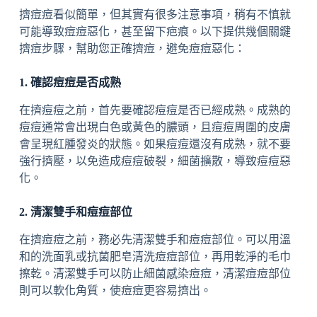
擠痘痘看似簡單，但其實有很多注意事項，稍有不慎就
可能導致痘痘惡化，甚至留下疤痕。以下提供幾個關鍵
擠痘步驟，幫助您正確擠痘，避免痘痘惡化：
1. 確認痘痘是否成熟
在擠痘痘之前，首先要確認痘痘是否已經成熟。成熟的
痘痘通常會出現白色或黃色的膿頭，且痘痘周圍的皮膚
會呈現紅腫發炎的狀態。如果痘痘還沒有成熟，就不要
強行擠壓，以免造成痘痘破裂，細菌擴散，導致痘痘惡
化。
2. 清潔雙手和痘痘部位
在擠痘痘之前，務必先清潔雙手和痘痘部位。可以用溫
和的洗面乳或抗菌肥皂清洗痘痘部位，再用乾淨的毛巾
擦乾。清潔雙手可以防止細菌感染痘痘，清潔痘痘部位
則可以軟化角質，使痘痘更容易擠出。