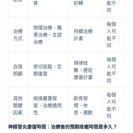
善
好轉
能不
同
每個
物理治療、職
治療
持續治療
人可
業治療、言語
方式
計畫
能不
治療
同
每個
規律就
自我
密切追蹤、定
人可
醫、遵從
照顧
期復查
能不
康復計畫
同
每個
其他
病情嚴重程
飲食習
人可
關鍵
度、治療適用
慣、休
能不
因素
性
息、運動
同
神經發炎康復時間：治療後的預期痊癒時間是多久？