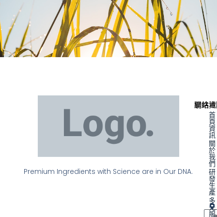
聯絡資
網站地
首
頁
資
訊
關
於
我
們
Premium Ingredients with Science are in Our DNA.
研
發
生
產
多
元
服