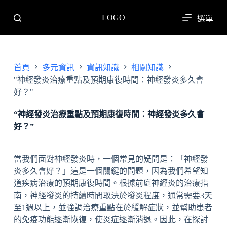
跳
LOGO
選單
至
主
要
內
首頁
多元資訊
資訊知識
相關知識
容
"神經發炎治療重點及預期康復時間：神經發炎多久會
好？"
“神經發炎治療重點及預期康復時間：神經發炎多久會
好？”
當我們面對神經發炎時，一個常見的疑問是：「神經發
炎多久會好？」這是一個關鍵的問題，因為我們希望知
道疾病治療的預期康復時間。根據前庭神經炎的治療指
南，神經發炎的持續時間取決於發炎程度，通常需要3天
至1週以上，並強調治療重點在於緩解症狀，並幫助患者
的免疫功能逐漸恢復，使炎症逐漸消退。因此，在探討