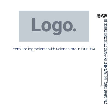
聯絡資
網站地
首
頁
資
訊
關
於
我
們
Premium Ingredients with Science are in Our DNA.
研
發
生
產
多
元
服
務
多
元
資
訊
聯
絡
我
們