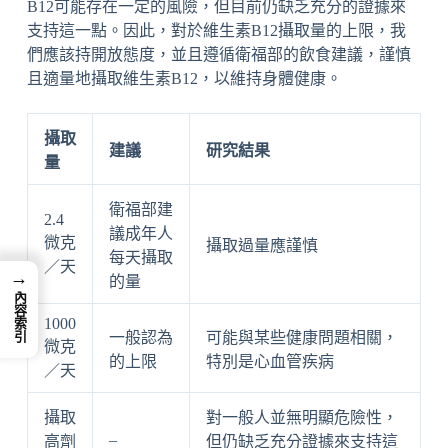
B12可能存在一定的風險，但目前仍缺乏充分的證據來
支持這一點。因此，對於維生素B12攝取量的上限，我
們應該持開放態度，並且遵循衛福部的飲食建議，謹慎
且適量地攝取維生素B12，以維持身體健康。
攝取
建議
研究結果
量
衛福部建
2.4
議成年人
微克
攝取過量應謹慎
每天攝取
／天
→
的量
內容索引
1000
一般認為
可能與某些健康問題相關，
微克
的上限
特別是心血管疾病
／天
攝取
對一般人並無明顯危險性，
–
高劑
但仍缺乏充分證據來支持這