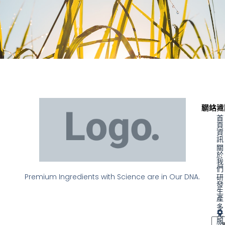
聯絡資
網站地
首
頁
資
訊
關
於
我
們
Premium Ingredients with Science are in Our DNA.
研
發
生
產
多
元
服