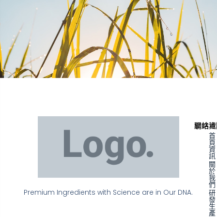
聯絡資
網站地
首
頁
資
訊
關
於
我
們
Premium Ingredients with Science are in Our DNA.
研
發
生
產