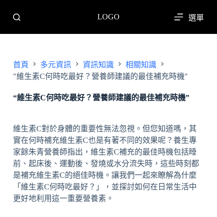
跳
LOGO
選單
至
主
要
內
首頁
多元資訊
資訊知識
相關知識
容
"維生素C何時吃最好？營養師建議的最佳補充時機"
“維生素C何時吃最好？營養師建議的最佳補充時機”
維生素C對於身體的重要性無法忽視。但您知道嗎，其
實在何時補充維生素C也是有著不同的效果呢？養生專
家餘朱青營養師指出，維生素C補充的最佳時機包括睡
前、起床後、運動後、發燒或水分流失時，這些時刻都
是補充維生素C的絕佳時機。讓我們一起來瞭解為什麼
「維生素C何時吃最好？」，並探討如何在日常生活中
更好地利用這一重要營養素。