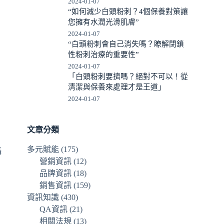
2024-01-07
“如何減少白頭粉刺？4個保養對策讓
您擁有水潤光滑肌膚”
2024-01-07
“白頭粉刺會自己消失嗎？瞭解閉鎖
性粉刺治療的重要性”
2024-01-07
「白頭粉刺要擠嗎？絕對不可以！從
清潔與保養來處理才是王道」
2024-01-07
文章分類
多元賦能
(175)
攝
營銷資訊
(12)
品牌資訊
(18)
銷售資訊
(159)
，
資訊知識
(430)
QA資訊
(21)
相關法規
(13)