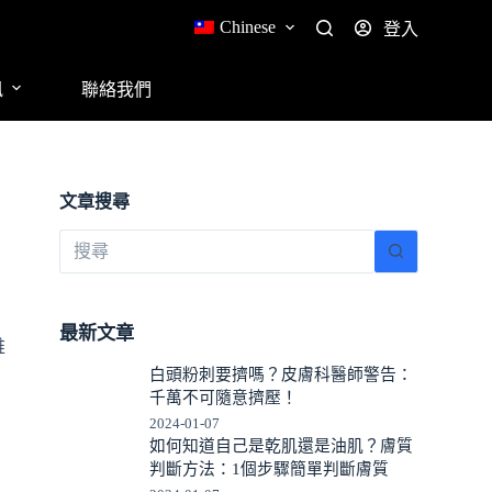
Chinese
登入
訊
聯絡我們
文章搜尋
最新文章
維
白頭粉刺要擠嗎？皮膚科醫師警告：
千萬不可隨意擠壓！
2024-01-07
如何知道自己是乾肌還是油肌？膚質
判斷方法：1個步驟簡單判斷膚質