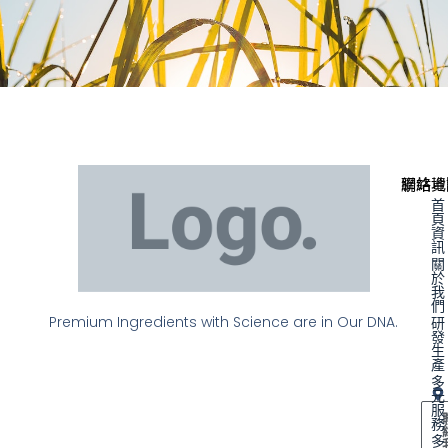
聯絡資
網站地
首
頁
資
訊
關
於
我
們
Premium Ingredients with Science are in Our DNA.
研
發
生
產
多
元
服
務
多