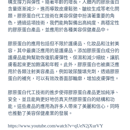
構支撐力與彈性。隨著年齡的增長，人體內的膠原蛋白
含量逐漸減少，進而導致皮膚鬆弛、皺紋生成等老化問
題。膠原蛋白代工技術在美容保健中扮演著重要的角
色，通過這項技術，我們能夠製備出高純度、高穩定性
的膠原蛋白產品，並應用於各種美容保健產品中。
膠原蛋白的應用包括但不限於護膚品、化妝品和注射美
容，其中最廣泛應用的是護膚品。添加膠原蛋白成分的
護膚品能夠幫助恢復肌膚彈性、保濕和減少細紋，讓肌
膚看起來更加飽滿和年輕。此外，膠原蛋白也被廣泛應
用於各類注射美容產品，例如玻尿酸填充劑，透過膠原
蛋白的補充，可以有效改善面部輪廓，增加皮膚彈性。
膠原蛋白代工技術的進步使得膠原蛋白產品更加純淨、
安全、並且能夠更好地仿真天然膠原蛋白的結構和功
能。這些產品的應用為許多人帶來了美麗和信心，同時
也推動了美容保健產業的發展。
https://www.youtube.com/watch?v=qUeN2jXurVY