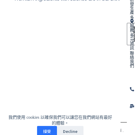
發
生
產
多
元
服
務
多
元
資
訊
聯
絡
我
們
我們使用 cookies 以確保我們可以讓您在我們網站有最好
的體驗。
© 2024 富士博國際企業有限公司 All Rights Reserved .
接受
Decline