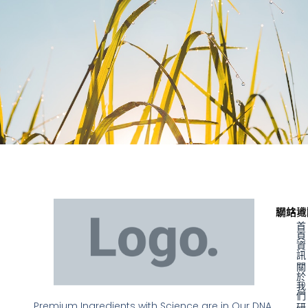
聯絡資
網站地
首
頁
資
訊
關
於
我
們
Premium Ingredients with Science are in Our DNA.
研