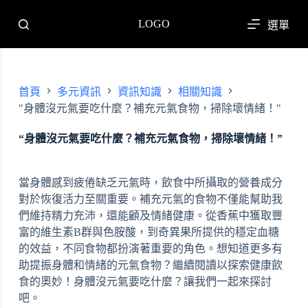
跳
LOGO
選單
至
主
要
內
首頁
多元資訊
資訊知識
相關知識
容
"身體沒元氣要吃什麼？補充元氣食物，掃除壞情緒！"
“身體沒元氣要吃什麼？補充元氣食物，掃除壞情緒！”
當身體感到疲倦缺乏元氣時，飲食中所攝取的營養成分
對於恢復活力至關重要。補充元氣的食物不僅能幫助我
們維持精力充沛，還能顧及情緒健康。從香蕉中獲取豐
富的維生素B群與色胺酸，到奇異果所提供的穩定血糖
的效益，不同食物都扮演著重要的角色。想知道更多有
助提振身體和情緒的元氣食物？繼續閱讀以探索健康飲
食的奧妙！身體沒元氣要吃什麼？讓我們一起來探討
吧。