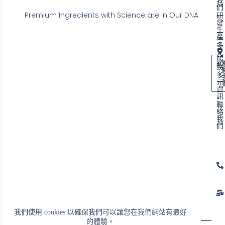
我
們
Premium Ingredients with Science are in Our DNA.
研
發
生
產
多
元
服
務
多
元
資
訊
聯
絡
我
們
我們使用 cookies 以確保我們可以讓您在我們網站有最好
的體驗。