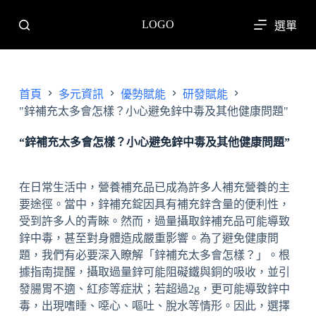
跳
LOGO
選單
至
主
要
內
首頁
多元資訊
優勢賦能
研發賦能
容
"鋅補充太多會怎樣？小心避免鋅中毒及其他健康問題"
“鋅補充太多會怎樣？小心避免鋅中毒及其他健康問題”
在日常生活中，營養補充品已成為許多人補充營養的主
要途徑。當中，鋅補充錠因具有補充鋅含量的便利性，
受到許多人的青睞。然而，過量攝取鋅補充品可能導致
鋅中毒，甚至對身體造成嚴重影響。為了避免健康問
題，我們有必要深入瞭解「鋅補充太多會怎樣？」。根
據指南提醒，攝取過量鋅可能阻礙鐵與銅的吸收，並引
發腸胃不適、紅疹等症狀；若超過2g，更可能導致鋅中
毒，出現嗜睡、噁心、嘔吐、脫水等情形。因此，選擇