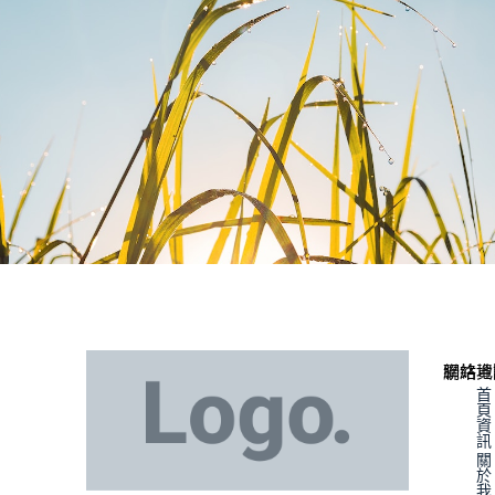
聯絡資
網站地
首
頁
資
訊
關
於
我