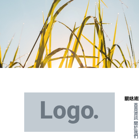
聯絡資
網站地
首
頁
資
訊
關
於
我
們