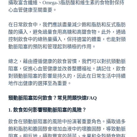
攝取富含纖維、Omega-3脂肪酸和維生素的食物對保持
心血管健康至關重要。
在日常飲食中，我們應該盡量減少飽和脂肪和反式脂肪
酸的攝入，避免過量食用高糖和高鹽食物。此外，通過
控制飲食中的總熱量攝入，保持適當的體重，也能對頸
動脈阻塞的預防和管理起到積極的作用。
總之，藉由遵循健康的飲食習慣，我們可以對抗頸動脈
阻塞，促進心血管健康並改善整體福祉。請記住，飲食
對頸動脈阻塞的影響是持久的，因此在日常生活中持續
地作出健康的選擇至為重要。
頸動脈阻塞如何飲食？常見問題快速FAQ
1. 飲食如何影響頸動脈阻塞的風險？
飲食在頸動脈阻塞的風險中扮演著重要角色。攝取過多
飽和脂肪和膽固醇會增加血液中的壞膽固醇，導致動脈
阻塞。相反地，攝取豐富的蔬菜、水果和全穀類食物有