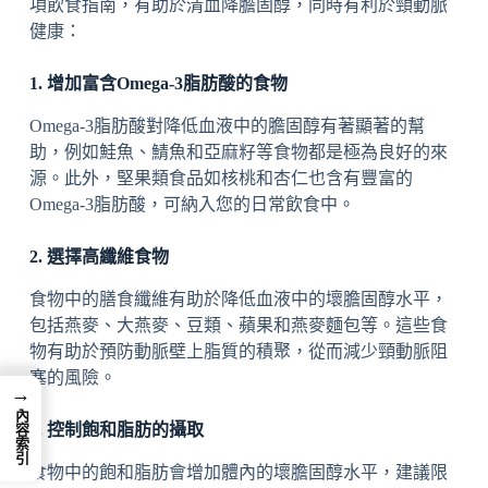
項飲食指南，有助於清血降膽固醇，同時有利於頸動脈
健康：
1. 增加富含Omega-3脂肪酸的食物
Omega-3脂肪酸對降低血液中的膽固醇有著顯著的幫
助，例如鮭魚、鯖魚和亞麻籽等食物都是極為良好的來
源。此外，堅果類食品如核桃和杏仁也含有豐富的
Omega-3脂肪酸，可納入您的日常飲食中。
2. 選擇高纖維食物
食物中的膳食纖維有助於降低血液中的壞膽固醇水平，
包括燕麥、大燕麥、豆類、蘋果和燕麥麵包等。這些食
物有助於預防動脈壁上脂質的積聚，從而減少頸動脈阻
塞的風險。
→
內容索引
3. 控制飽和脂肪的攝取
食物中的飽和脂肪會增加體內的壞膽固醇水平，建議限