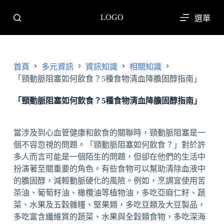
跳
LOGO
選單
至
主
要
內
首頁
多元資訊
資訊知識
相關知識
容
「頸動脈阻塞如何飲食？5種食物清血降膽固醇指南」
「頸動脈阻塞如何飲食？5種食物清血降膽固醇指南」
當涉及到心血管健康和飲食的關聯時，頸動脈阻塞是一
個不容忽視的問題。「頸動脈阻塞如何飲食？」對於許
多人而言可能是一個陌生的問題，但卻在他們的生活中
扮演著至關重要的角色。有些食物可以幫助清除血液中
的膽固醇，減輕動脈硬化的風險。例如，烹調宜使用苦
茶油、葡萄籽油、橄欖油等植物油，多吃亞麻仁籽、蔬
菜、水果及五穀雜糧、堅果類，多吃豆類及大豆製品，
多吃富含纖維質的蔬菜、水果與全穀類食物，多吃深海