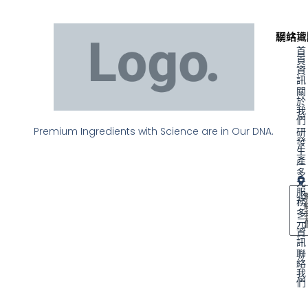
聯絡資
網站地
首
頁
資
訊
關
於
我
們
Premium Ingredients with Science are in Our DNA.
研
發
生
產
多
元
服
務
多
元
資
訊
聯
絡
我
們