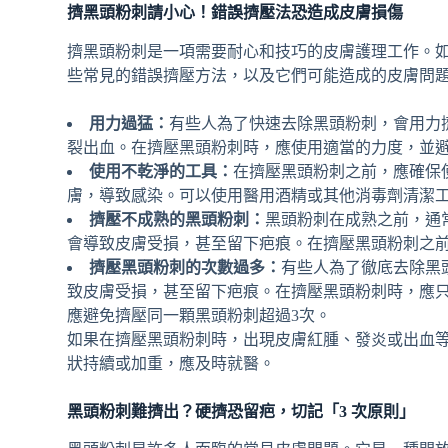
擠黑頭粉刺請小心！錯誤擠壓法恐造成皮膚損傷
擠黑頭粉刺是一項需要耐心和技巧的皮膚護理工作。
些常見的錯誤擠壓方法，以及它們可能造成的皮膚問
用力過猛：
有些人為了快速去除黑頭粉刺，會用力
裂出血。在擠壓黑頭粉刺時，應使用適當的力度，並
使用不乾淨的工具：
在擠壓黑頭粉刺之前，應確保
膚，導致感染。可以使用醫用酒精或其他消毒劑清潔
擠壓不成熟的黑頭粉刺：
黑頭粉刺在成熟之前，通
會導致皮膚受損，甚至留下疤痕。在擠壓黑頭粉刺之
擠壓黑頭粉刺的次數過多：
有些人為了徹底去除黑
致皮膚受損，甚至留下疤痕。在擠壓黑頭粉刺時，應
應避免擠壓同一顆黑頭粉刺超過3次。
如果在擠壓黑頭粉刺時，出現皮膚紅腫、發炎或出血
狀持續或加重，應及時就醫。
黑頭粉刺難擠出？硬擠恐留疤，切記「3 次原則」