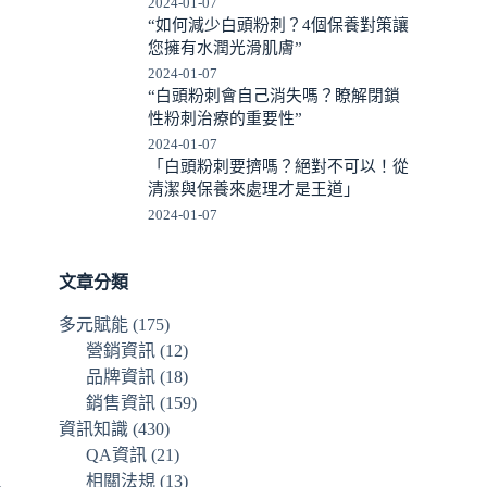
2024-01-07
“如何減少白頭粉刺？4個保養對策讓
您擁有水潤光滑肌膚”
2024-01-07
“白頭粉刺會自己消失嗎？瞭解閉鎖
性粉刺治療的重要性”
2024-01-07
「白頭粉刺要擠嗎？絕對不可以！從
清潔與保養來處理才是王道」
2024-01-07
文章分類
多元賦能
(175)
營銷資訊
(12)
品牌資訊
(18)
銷售資訊
(159)
，
資訊知識
(430)
QA資訊
(21)
相關法規
(13)