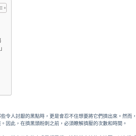
傷
則」
那些令人討厭的黑點時，更是會忍不住想要將它們擠出來。然而
痕。因此，在擠黑頭粉刺之前，必須瞭解擠壓的次數和時間。