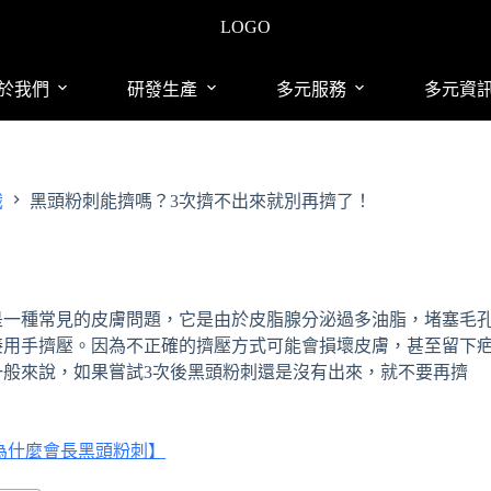
LOGO
於我們
研發生產
多元服務
多元資
識
黑頭粉刺能擠嗎？3次擠不出來就別再擠了！
是一種常見的皮膚問題，它是由於皮脂腺分泌過多油脂，堵塞毛
接用手擠壓。因為不正確的擠壓方式可能會損壞皮膚，甚至留下
般來說，如果嘗試3次後黑頭粉刺還是沒有出來，就不要再擠
為什麼會長黑頭粉刺】