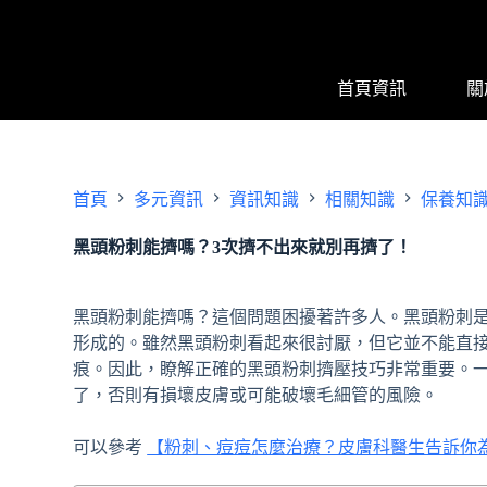
跳
至
主
首頁資訊
關
要
內
容
首頁
多元資訊
資訊知識
相關知識
保養知
黑頭粉刺能擠嗎？3次擠不出來就別再擠了！
黑頭粉刺能擠嗎？這個問題困擾著許多人。黑頭粉刺
形成的。雖然黑頭粉刺看起來很討厭，但它並不能直
痕。因此，瞭解正確的黑頭粉刺擠壓技巧非常重要。一
了，否則有損壞皮膚或可能破壞毛細管的風險。
可以參考
【粉刺、痘痘怎麼治療？皮膚科醫生告訴你