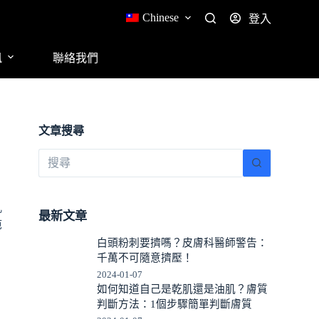
Chinese
登入
訊
聯絡我們
文章搜尋
孔
最新文章
疤
白頭粉刺要擠嗎？皮膚科醫師警告：
千萬不可隨意擠壓！
2024-01-07
如何知道自己是乾肌還是油肌？膚質
判斷方法：1個步驟簡單判斷膚質