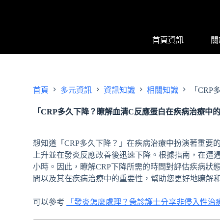
跳
至
主
首頁資訊
關
要
內
容
首頁
多元資訊
資訊知識
相關知識
「CR
「CRP多久下降？瞭解血清C反應蛋白在疾病治療中
想知道「CRP多久下降？」在疾病治療中扮演著重要的
上升並在發炎反應改善後迅速下降。根據指南，在遭遇
小時。因此，瞭解CRP下降所需的時間對評估疾病狀
間以及其在疾病治療中的重要性，幫助您更好地瞭解
可以參考
「發炎怎麼處理？急診護士分享非侵入性治