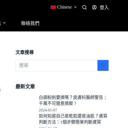
Chinese
登入
訊
聯絡我們
文章搜尋
最新文章
8
時
白頭粉刺要擠嗎？皮膚科醫師警告：
千萬不可隨意擠壓！
2024-01-07
如何知道自己是乾肌還是油肌？膚質
判斷方法：1個步驟簡單判斷膚質