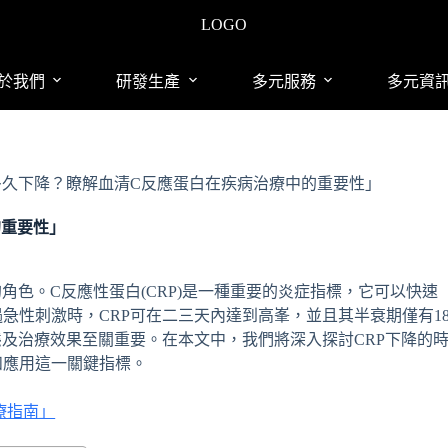
LOGO
於我們
研發生產
多元服務
多元資
P多久下降？瞭解血清C反應蛋白在疾病治療中的重要性」
的重要性」
角色。C反應性蛋白(CRP)是一種重要的炎症指標，它可以快速
急性刺激時，CRP可在二三天內達到高峯，並且其半衰期僅有1
態及治療效果至關重要。在本文中，我們將深入探討CRP下降的
和應用這一關鍵指標。
療指南」