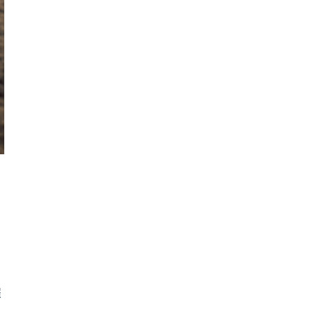
。
罹
。