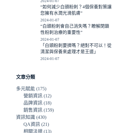
2024-01-07
“如何減少白頭粉刺？4個保養對策讓
您擁有水潤光滑肌膚”
2024-01-07
“白頭粉刺會自己消失嗎？瞭解閉鎖
性粉刺治療的重要性”
2024-01-07
「白頭粉刺要擠嗎？絕對不可以！從
清潔與保養來處理才是王道」
2024-01-07
文章分類
多元賦能
(175)
營銷資訊
(12)
品牌資訊
(18)
銷售資訊
(159)
資訊知識
(430)
QA資訊
(21)
相關法規
(13)