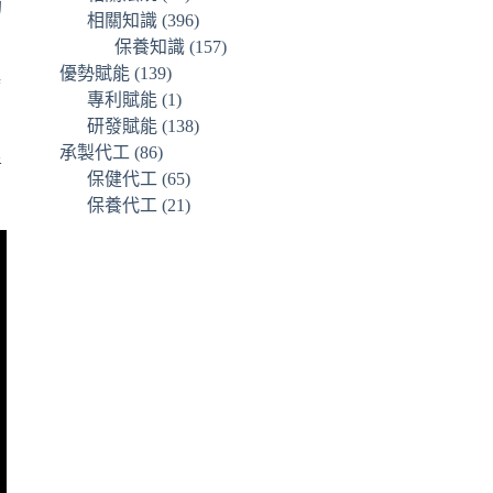
的
相關知識
(396)
保養知識
(157)
優勢賦能
(139)
病
專利賦能
(1)
研發賦能
(138)
承製代工
(86)
者
保健代工
(65)
保養代工
(21)