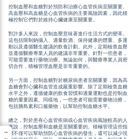
控制血壓和血糖對於預防和治療心血管疾病至關重要。
高血壓和高血糖是心血管疾病的主要風險因素，因此積
極控制它們對於維持心臟健康至關重要。
對許多人來說，控制血壓意味著進行生活方式的變革。
這包括限制鈉攝入、適量飲酒、保持健康的體重、多運
動以及遵循醫生建議的飲食計劃。此外，定期檢查血壓
並遵循醫療專業人員的建議非常重要。針對一些患者，
可能需要進行藥物治療。無論如何，與醫療專業人員密
切合作，積極管理血壓是非常重要的。
另一方面，控制血糖對於糖尿病患者至關重要，因為高
血糖會對心臟和血管造成嚴重影響。除了定期檢查血糖
水平之外，遵循健康的飲食習慣和適量運動也是控制血
糖的重要因素。同樣地，一些患者可能需要藥物治療，
包括胰島素和口服藥物，以幫助控制血糖水平。
總之，對於患有心血管疾病或心血管疾病風險較高的人
來說，控制血壓和血糖是至關重要的。積極管理這些指
→
標不僅可以幫助預防心血管疾病的發生，還可以減少現