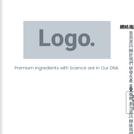
聯絡資
網站地
首
頁
資
訊
關
於
我
們
Premium Ingredients with Science are in Our DNA.
研
發
生
產
多
元
服
務
多
元
資
訊
聯
絡
我
們