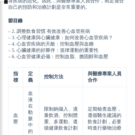
有疾病的惡化。因此，與醫療專業人員合作，制定適合
自己的預防和治療計劃是非常重要的。
節目錄
– 2. 調整飲食習慣 有效改善心血管疾病
– 3. 心理健康與心臟健康：如何改善心血管疾病？
– 4. 心血管疾病的天敵：控制血壓與血糖
– 5. 心臟健康的好夥伴：規律運動的重要性
– 6. 心血管健康必備：控制血脂、膽固醇和血壓
指
定
與醫療專業人員
控制方法
標
義
合作
血
液
在
限制鈉攝入、適
定期檢查血壓，
動
血
量飲酒、控制體
遵循醫生建議的
脈
壓
重、多運動、遵
飲食計劃，必要
中
循健康飲食計劃
時進行藥物治療
的