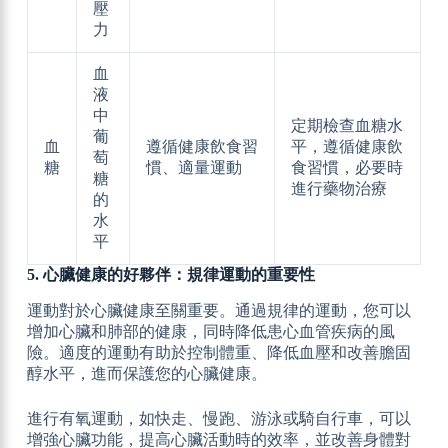
壓
力
血
液
中
定期檢查血糖水
葡
血
遵循健康飲食習
平，遵循健康飲
萄
糖
慣、適量運動
食習慣，必要時
糖
進行藥物治療
的
水
平
5. 心臟健康的好夥伴：規律運動的重要性
運動對於心臟健康至關重要。通過規律的運動，您可以
增加心臟和肺部的健康，同時降低患心血管疾病的風
險。適度的運動有助於控制體重、降低血壓和改善膽固
醇水平，進而保護您的心臟健康。
進行有氧運動，如快走、慢跑、游泳或騎自行車，可以
增強心臟功能，提高心臟活動時的效率，並改善身體對