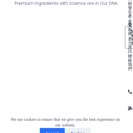
Premium Ingredients with Science are in Our DNA.
研
發
生
產
多
元
服
務
多
元
資
訊
聯
絡
我
們
We use cookies to ensure that we give you the best experience on
our website.
© 2024 富士博國際企業有限公司 All Rights Reserved .