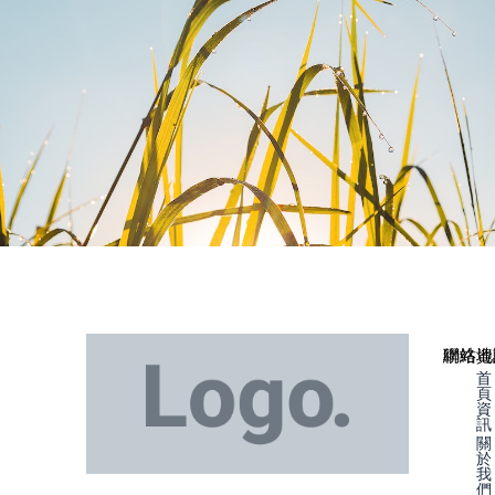
聯絡資
網站地
首
頁
資
訊
關
於
我
們