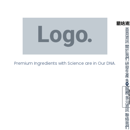
聯絡資
網站地
首
頁
資
訊
關
於
我
們
Premium Ingredients with Science are in Our DNA.
研
發
生
產
多
元
服
務
多
元
資
訊
聯
絡
我
們