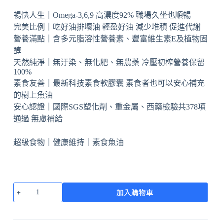
暢快人生｜Omega-3,6,9 高濃度92% 職場久坐也順暢
完美比例｜吃好油排壞油 輕盈好油 減少堆積 促進代謝
營養滿點｜含多元脂溶性營養素、豐富維生素E及植物固
醇
天然純淨｜無汙染、無化肥、無農藥 冷壓初榨營養保留
100%
素食友善｜最新科技素食軟膠囊 素食者也可以安心補充
的樹上魚油
安心認證｜國際SGS塑化劑、重金屬、西藥檢驗共378項
通過 無慮補給
超級食物｜健康維持｜素食魚油
加入購物車