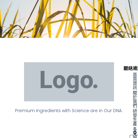
聯絡資
網站地
首
頁
資
訊
關
於
我
們
Premium Ingredients with Science are in Our DNA.
研
發
生
產
多
元
服