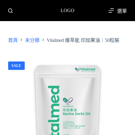
跳
LOGO
選單
至
主
要
內
首頁
未分類
Vitalmed 維萃能 印加果油｜50粒裝
容
SALE